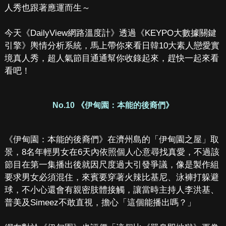
人秀也跟著應運而生～
今天《DailyView網路溫度計》透過《KEYPO大數據關鍵
引擎》輿情分析系統，馬上帶你來看日韓10大素人戀愛實
境真人秀，超人氣節目通通幫你收錄起來，趕快一起來看
看吧！
No.10 《伊甸園：本能的後裔們》
《伊甸園：本能的後裔們》在濟州島的「伊甸園之屋」取
景，8名年輕男女在6天內依照個人心意尋找真愛，不過該
節目在第一集播出後就因尺度過大引發爭議，像是製作組
要求男女必須混住，來賓要穿著火辣比基尼、泳褲打躲避
球，不小心還會有親密肢體接觸，讓當時主持人李洪基、
普美及Simeez不敢直視，擔心「這個能播出嗎？」