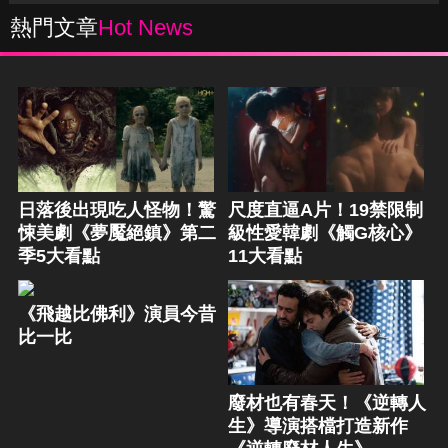
熱門文章
Hot News
日落後出現吃人怪物！驚
尺度直逼A片！19禁限制
悚美劇《夢魘絕鎮》第二
級性愛韓劇《觸G核心》
季5大看點
11大看點
《飛越比佛利》演員今昔
比一比
廢材也有春天！《逆轉人
生》導演搭檔打造新作