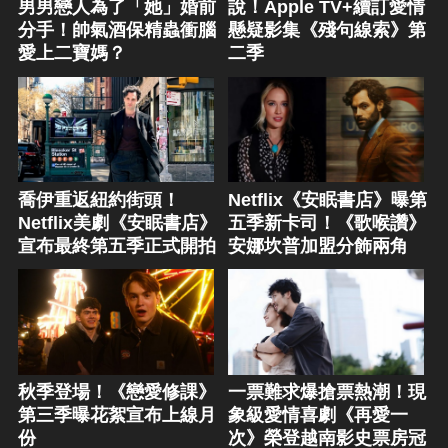
男男戀人為了「她」婚前
說！Apple TV+續訂愛情
分手！帥氣酒保精蟲衝腦
懸疑影集《殘句線索》第
愛上二寶媽？
二季
喬伊重返紐約街頭！
Netflix《安眠書店》曝第
Netflix美劇《安眠書店》
五季新卡司！《歌喉讚》
宣布最終第五季正式開拍
安娜坎普加盟分飾兩角
秋季登場！《戀愛修課》
一票難求爆搶票熱潮！現
第三季曝花絮宣布上線月
象級愛情喜劇《再愛一
份
次》榮登越南影史票房冠