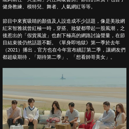
健身教練、模特兒、舞者、人氣網紅等等。
節目中來賓吸睛的顏值及人設造成不少話題，像是美妝網
紅宋智雅就曾紅極一時，穿搭、妝髮都帶起一股風潮，之
後惹出的「假貨風波」也創下極高的網路討論聲量，在節
目結束後仍然話題不斷。《單身即地獄》第一季於去年
（2021）播出，官方也在今年宣布續訂第二季，讓網友們
都超級期待，「期待第二季」、「想看帥哥美女」。