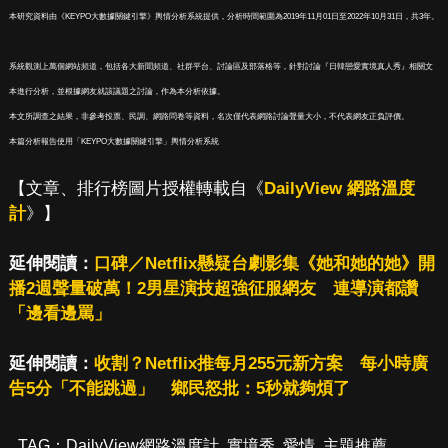
本研究資料由《KEYPO大數據關鍵引擎》輿情分析系統提供，分析時間範圍為2019年11月01日至2022年10月31日，共3年。
系統觀測上萬個網站頻道，包括各大新聞頻道、社群平台、討論區及部落格等，針對討論『日韓戀愛實境真人秀』相關文
本進行分析，並根據網友就該議題之討論，作為本分析依據。
本文所調查之結果，非參考投票、民調、網路問卷等資料，名次僅代表網路討論聲量大小，不代表網友正負評價。
本篇分析報告使用「KEYPO大數據關鍵引擎」輿情分析系統
【文章、排行榜圖片授權轉載自《
DailyView 網路溫度
計
》】
延伸閱讀：
口碑／Netflix懸疑台劇影集《她和她的她》開
播2週聲量破萬！2男星演技超強征服網友 連導演都讚
「邊看邊罵」
延伸閱讀：
收割？Netflix推每月255元新方案 每小時廣
告5分「不能跳過」 鄉民怒批：5秒就夠煩了
TAG：
DailyView網路溫度計
,
實境秀
,
愛情
,
主題推薦