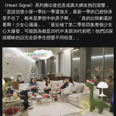
《Heart Signal》系列播出後也造成廣大網友熱烈迴響，
「是說信號小屋一季比一季還強大，最新一季的已經快承
受不住了，根本是夢想中的房子啊」、「真的比韓劇還好
看啊！少女心滿滿」、「最近補了第二季前四集整個少女
心大爆發，可能因為都是20代中末跟30代初吧！他們試探
或曖昧的話完全跟學生戀愛不同程度」。