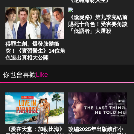
《逆轉廢材人生》
《陰屍路》第九季完結前
賜死十角色！受害要角談
「低語者」大屠殺
得罪主創、爆發肢體衝
突！《實習醫生》14位角
色退出真相大公開
你也會喜歡
Like
《愛在天堂：加勒比海》
改編2025年出版續作小