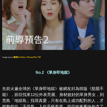
image source:
翻攝YouTube／Disney Plus TW
No.2 《單身即地獄》
先前火遍全球的《單身即地獄》被網友封為韓版《慾罷不
能》，節目找來12位外表亮麗、身材姣好的單身男女，到
荒島「地獄島」找尋真愛，只有在島上成功配對的人，才
能夠前往「天堂島」入住高級套房。節目的來賓中包含了