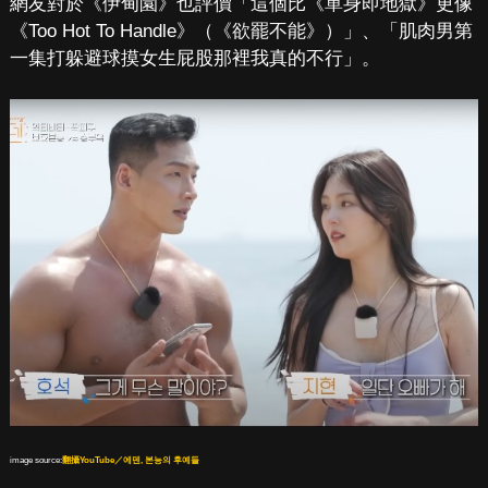
網友對於《伊甸園》也評價「這個比《單身即地獄》更像
《Too Hot To Handle》（《欲罷不能》）」、「肌肉男第
一集打躲避球摸女生屁股那裡我真的不行」。
image source:
翻攝YouTube／에덴, 본능의 후예들