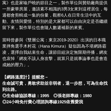
寓》也是家喻戶曉的節目之一，製作單位與贊助廠商提供
一所豪華房屋，邀請素不相識的3男3女來到這裡居住，每
週都會剪輯成一集的份量，觀察6人在日常生活中的互
動、友情與愛情，特別的是大家都可以自由決定是否繼續
留下來，製作單位也會隨人數遞補新的來賓。
當時曾參與《雙層公寓：東京2019-2020》出演的日本職
業摔角選手木村花（Hana Kimura）疑似因為不堪網路霸
凌，選擇自我結束生命，讓節目組決定無限期停播，網友
也哀悼「網友不該人身攻擊，就算只是就事論事也是會造
成她的壓力」。
【網路溫度計】提醒您－
生命誠可貴，勇敢求助並非弱者，退一步想，可為生命找
到出路。
◎
生命線協談專線：1995
◎
張老師專線：1980
◎
24小時免付費心理諮詢專線1925依舊愛我