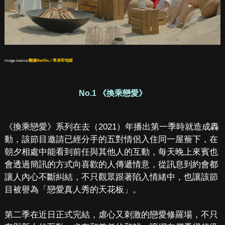
image source:
翻攝Netflix／單身即地獄
No.1 《換乘戀愛》
《換乘戀愛》系列在去（2021）年播出第一季時就造成轟
動，該節目邀請已經分手的五對情侶入住同一屋簷下，在
朝夕相處中能看到前任與其他人的互動，每天晚上來賓也
會透過簡訊的方式向喜歡的人傳遞情意，從訊息到約會都
讓人內心不斷糾結，不只觀眾跟著陷入情緒中，也讓該節
目被譽為「戀愛真人秀的天花板」。
第二季在近日正式完結，虐心又刺激的戀愛修羅場，不只