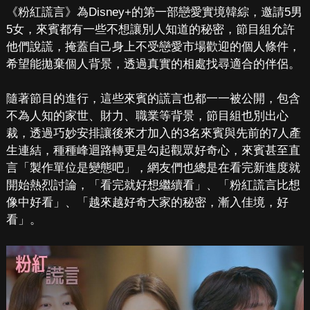
《粉紅謊言》為Disney+的第一部戀愛實境韓綜，邀請5男
5女，來賓都有一些不想讓別人知道的秘密，節目組允許
他們說謊，掩蓋自己身上不受戀愛市場歡迎的個人條件，
希望能拋棄個人背景，透過真實的相處找尋適合的伴侶。
隨著節目的進行，這些來賓的謊言也都一一被公開，包含
不為人知的家世、財力、職業等背景，節目組也別出心
裁，透過巧妙安排讓後來才加入的3名來賓與先前的7人產
生連結，種種峰迴路轉更是勾起觀眾好奇心，來賓甚至直
言「製作單位是變態吧」，網友們也總是在看完新進度就
開始熱烈討論，「看完就好想繼續看」、「粉紅謊言比想
像中好看」、「越來越好奇大家的秘密，漸入佳境，好
看」。