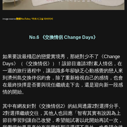
image source:
翻攝YouTube／하트시그널 라비티비
No.6 《交換情侶 Change Days》
如果要說最殘忍的戀愛實境秀，那絕對少不了《Change
Days》（《交換情侶》）！該節目邀請3對素人情侶，在
一週的旅行過程中，讓認識多年卻缺乏心動感覺的戀人來
到濟州島交換伴侶約會，除了重新檢視自己的感情，也會
在最終抉擇是否要與現任繼續走下去，還是迎向新一段感
情的開始。
其中有網友針對《交換情侶2》的結局透露2對選擇分手、
2對選擇繼續交往，其他人也回應「智宥其實有說因為上
節目學習到讓自己改變，希望能試著以此開始再試一次，