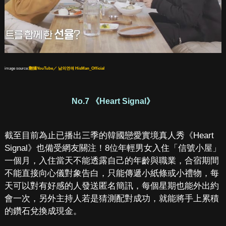
image source:
翻攝YouTube／ 남의연애 HisMan_Official
No.7 《Heart Signal》
截至目前為止已播出三季的韓國戀愛實境真人秀《Heart
Signal》也備受網友關注！8位年輕男女入住「信號小屋」
一個月，入住當天不能透露自己的年齡與職業，合宿期間
不能直接向心儀對象告白，只能傳遞小紙條或小禮物，每
天可以對有好感的人發送匿名簡訊，每個星期也能外出約
會一次，另外主持人若是猜測配對成功，就能將手上累積
的鑽石兌換成現金。