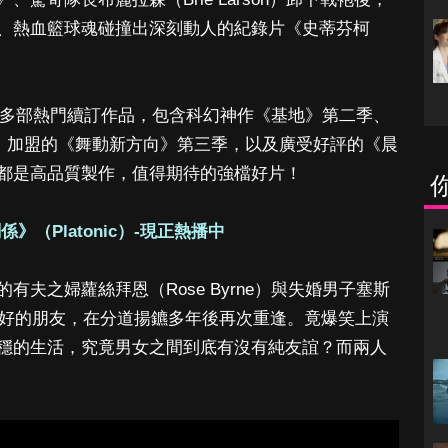
、熱血籃球魂碰撞出深刻動人的紀錄片《史蒂芬柯
陸續上架多部熱門續訂作品，包含科幻神作《基地》第二季、
anel）加盟的《舞動新方向》第三季，以及廣受好評的《晨
都是高品質製作，值得期待的強檔好片！
》（Platonic）-現正熱播中
夫之婦蘿絲拜恩（Rose Byrne）與失婚男子塞斯
彼此最好的朋友，在分道揚鑣多年後再次重逢。竟爆笑上演
穩的生活，究竟男女之間到底有沒有純友誼？而兩人