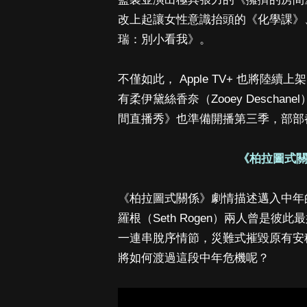
改上起讓女性意識抬頭的《化學課》
瑞：別小看我》。
不僅如此， Apple TV+ 也將
有柔伊黛絲香奈（Zooey Desch
間直播秀》也準備開播第三季，部部
《柏拉圖式關係
《柏拉圖式關係》劇情描述邁入中年的有
羅根（Seth Rogen）兩人曾是
一連串脫序情節，災難式摧毀原有安
將如何渡過這段中年危機呢？