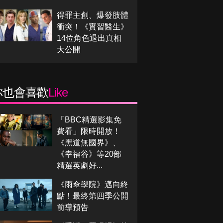
得罪主創、爆發肢體
衝突！《實習醫生》
14位角色退出真相
大公開
你也會喜歡
Like
「BBC精選影集免
費看」限時開放！
《黑道無國界》、
《幸福谷》等20部
精選英劇好...
《雨傘學院》邁向終
點！最終第四季公開
前導預告