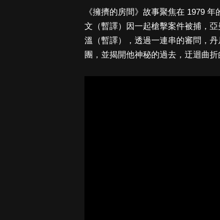
《擁擠的房間》故事聚焦在 1979 年
文（暫譯）因一起槍擊案件被捕，亞曼達塞
溫（暫譯），透過一連串的審問，丹
團，並揭開他神秘的過去，迂迴曲折