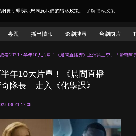
amaQueen電視迷
瀏覽網頁，即表示您同意我們的隱私政策。
了解隱私政策
專題
播出情報
影劇搜尋
台劇國片
T
 TV+必看2023下半年10大片單！《晨間直播秀》上演第三季、「驚奇
023下半年10大片單！《晨間直播
驚奇隊長」走入《化學課》
023-06-21 17:05