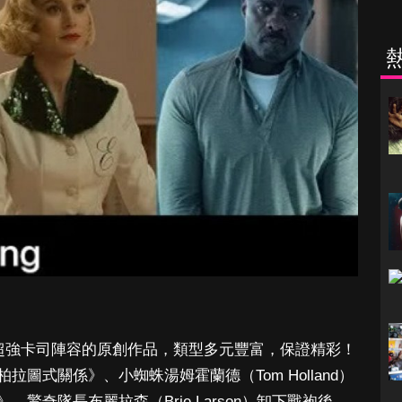
將持續帶來超強卡司陣容的原創作品，類型多元豐富，保證精彩！
圖式關係》、小蜘蛛湯姆霍蘭德（Tom Holland）
驚奇隊長布麗拉森（Brie Larson）卸下戰袍後，