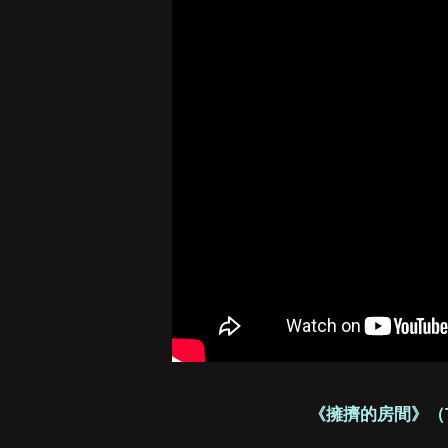
《擁擠的房間》（Th