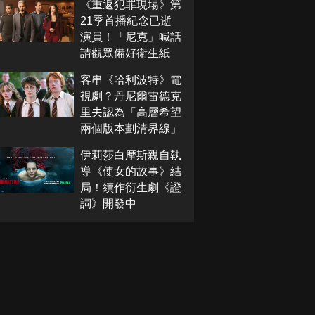
《重返犯罪現場》第
21季首播紀念已逝
演員！「尼克」喊話
請觀眾備好衛生紙
客串《哈利波特》電
視劇？丹尼爾雷德克
里夫認為「高層希望
兩個版本劃清界線」
伊莉莎白摩斯親自執
導《使女的故事》結
局！續作衍生劇《證
詞》開發中