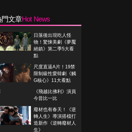
熱門文章
Hot News
日落後出現吃人怪
物！驚悚美劇《夢魘
絕鎮》第二季5大看
點
尺度直逼A片！19禁
限制級性愛韓劇《觸
G核心》11大看點
《飛越比佛利》演員
今昔比一比
廢材也有春天！《逆
轉人生》導演搭檔打
造新作《逆轉廢材人
生》