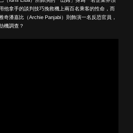
Idris Elba）所飾演的「山姆」身為一名企業界頂
用他拿手的談判技巧挽救機上兩百名乘客的性命，而
嘉比（Archie Panjabi）則飾演一名反恐官員，
劫機調查？