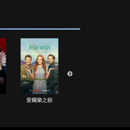
治
愛爾蘭之願
空戰群英