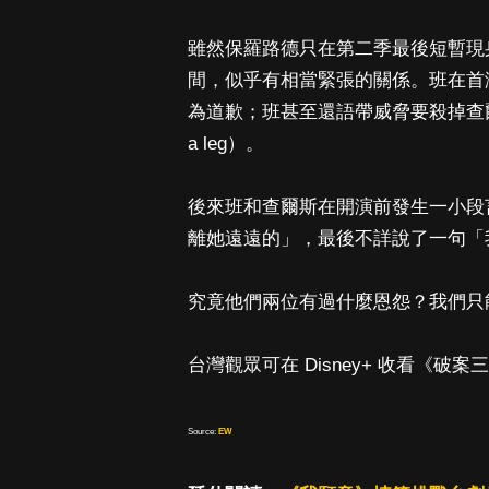
雖然保羅路德只在第二季最後短暫現
間，似乎有相當緊張的關係。班在首
為道歉；班甚至還語帶威脅要殺掉查爾
a leg）。
後來班和查爾斯在開演前發生一小段
離她遠遠的」，最後不詳說了一句「
究竟他們兩位有過什麼恩怨？我們只
台灣觀眾可在 Disney+ 收看《破
Source:
EW