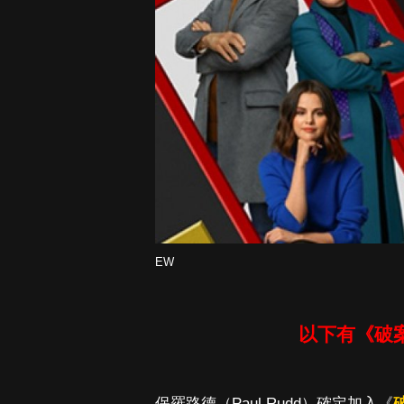
EW
以下有《破
保羅路德（Paul Rudd）確定加入《