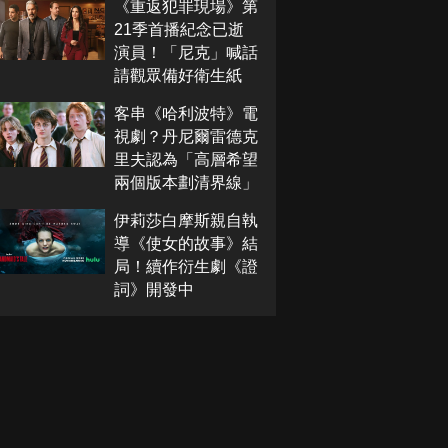
《重返犯罪現場》第
21季首播紀念已逝
演員！「尼克」喊話
請觀眾備好衛生紙
客串《哈利波特》電
視劇？丹尼爾雷德克
里夫認為「高層希望
兩個版本劃清界線」
伊莉莎白摩斯親自執
導《使女的故事》結
局！續作衍生劇《證
詞》開發中