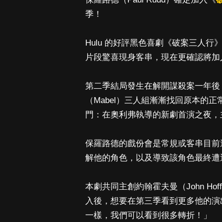
季！
Hulu 的好評黑色喜劇《破案三人
片段驚喜現身客串，現在更確認將加
第二季結局發生在解開謀殺案一年後，奧利
（Mabel）三人組漸漸找回原本的
門：在奧利弗執導的新劇首演之夜，
保羅路德的戲份會是常規或客串目前
解他的角色，以及導致該角色最終遭
本劇共同主創約翰霍夫曼（John H
入後，想要在第三季看到更多他的演
一樣，我們可以看到很多轉折！」