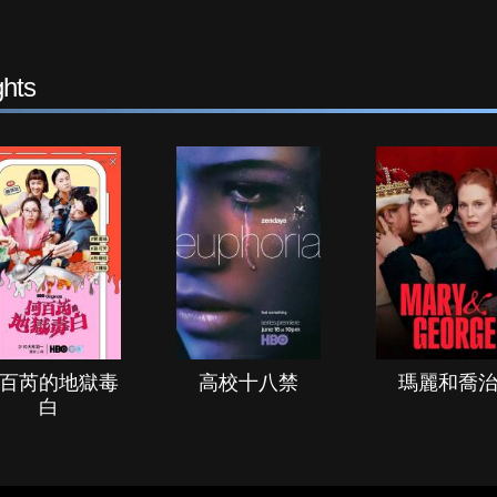
hts
百芮的地獄毒
高校十八禁
瑪麗和喬
白