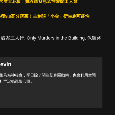
尺度天花板！姚淳耀窒息式性愛鬧出人命
b獲9.8高分落幕！主創談「小金」衍生劇可能性
,
破案三人行
,
Only Murders in the Building
,
保羅路
evin
集為精神糧食，平日除了關注影劇圈動態，也會利用空閒
社群記錄觀影心得。