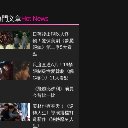
熱門文章
Hot News
日落後出現吃人怪
物！驚悚美劇《夢魘
絕鎮》第二季5大看
點
尺度直逼A片！19禁
限制級性愛韓劇《觸
G核心》11大看點
《飛越比佛利》演員
今昔比一比
廢材也有春天！《逆
轉人生》導演搭檔打
造新作《逆轉廢材人
生》