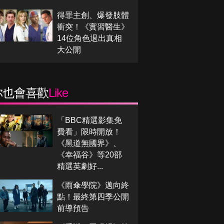
得罪主創、爆發肢體
衝突！《實習醫生》
14位角色退出真相
大公開
你也會喜歡
Like
「BBC精選影集免
費看」限時開放！
《黑道無國界》、
《幸福谷》等20部
精選英劇好...
《雨傘學院》邁向終
點！最終第四季公開
前導預告