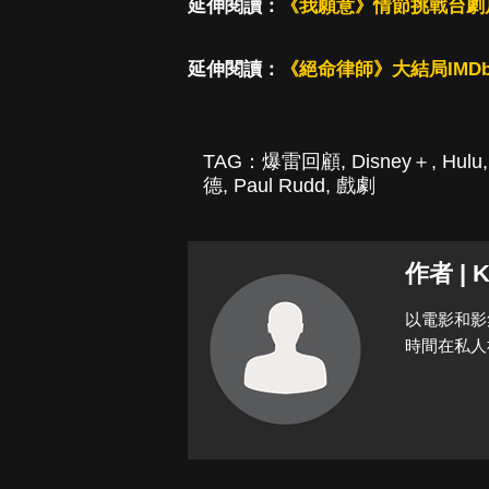
延伸閱讀：
《我願意》情節挑戰台劇
延伸閱讀：
《絕命律師》大結局IMD
TAG：
爆雷回顧
,
Disney＋
,
Hulu
德
,
Paul Rudd
,
戲劇
作者 | K
以電影和影
時間在私人