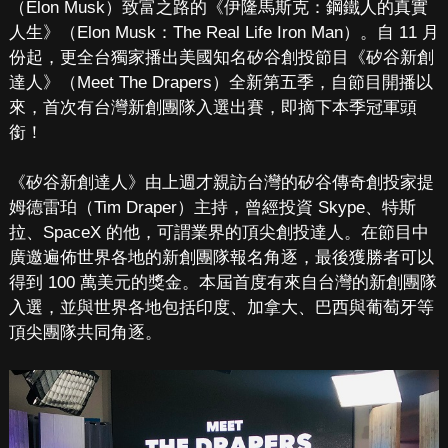
（Elon Musk）致富之路的《伊隆馬斯克：鋼鐵人的真實
人生》（Elon Musk：The Real Life Iron Man）。自 11 月
份起，更全台獨家播出美國知名矽谷創投節目《矽谷新創
達人》（Meet The Drapers）全新第五季，自節目開播以
來，首次有台灣新創團隊入選出賽，即摘下本季冠軍頭
銜！
《矽谷新創達人》由上週才親訪台灣的矽谷傳奇創投家提
姆德雷珀（Tim Draper）主持，曾經投資 Skype、特斯
拉、SpaceX 的他，可謂業界的頂尖創投達人。在節目中
廣邀遍佈世界各地的新創團隊報名角逐，最後獲勝者可以
得到 100 萬美元的獎金。本屆首度有來自台灣的新創團隊
入選，並與世界各地包括印度、加拿大、巴西與葡萄牙等
頂尖團隊共同角逐。