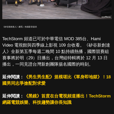
《矽谷新創達人》劇照／杰德影音提供
TechStorm 頻道已可於中華電信 MOD 385台、Hami
Video 電視館與四季線上影視 109 台收看。《矽谷新創達
人》全新第五季每週二晚間 10 點持續熱播，國際競賽組
賽事將於明（29）日播出，台灣組特輯將於 12 月 13 日
播出，一同見證台灣新創團隊揚名國際的時刻。
延伸閱讀：
《男生男生配》規模堪比《單身即地獄》！18
國男同志爭搶配對求愛
延伸閱讀：
《黑鏡》首度在台電視頻道播出！TechStorm
網羅電競娛樂、科技趨勢讓你長知識