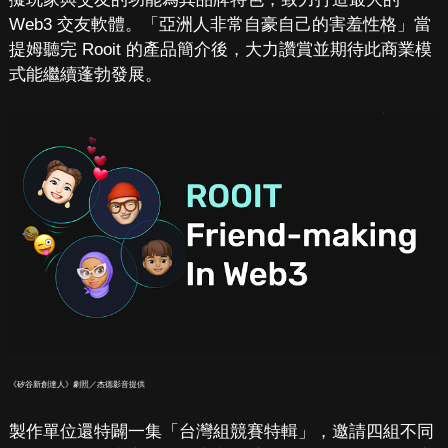
Web3 交友軟體。「亞洲人非常自豪自己的害羞性格」當
提姆聽完 Rooit 的產品簡介後，大力讚賞並期待此商業模
式能繼續蓬勃發展。
《矽谷新創達人》劇照／杰德影音提供
製作單位還特闢一集「台灣組競賽特輯」，邀請四組不同