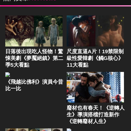
日落後出現吃人怪物！驚
尺度直逼A片！19禁限制
悚美劇《夢魘絕鎮》第二
級性愛韓劇《觸G核心》
季5大看點
11大看點
《飛越比佛利》演員今昔
比一比
廢材也有春天！《逆轉人
生》導演搭檔打造新作
《逆轉廢材人生》