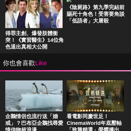
《陰屍路》第九季完結前
賜死十角色！受害要角談
「低語者」大屠殺
得罪主創、爆發肢體衝
突！《實習醫生》14位角
色退出真相大公開
你也會喜歡
Like
企鵝情侶也流行送「婚
看電影同慶世足！
戒」？巴布亞企鵝找尋愛
CinemaWorld年底壓軸
情信物超浪漫
「致勝精選」榮耀播出