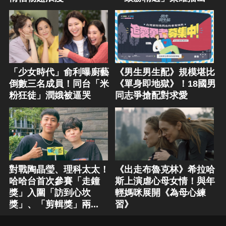
「少女時代」俞利曝廚藝
《男生男生配》規模堪比
倒數三名成員！同台「米
《單身即地獄》！18國男
粉狂徒」潤娥被逼哭
同志爭搶配對求愛
對戰陶晶瑩、理科太太！
《出走布魯克林》希拉哈
哈哈台首次參賽「走鐘
斯上演虐心母女情！與年
獎」入圍「訪到心坎
輕媽咪展開《為母心練
獎」、「剪輯獎」兩...
習》