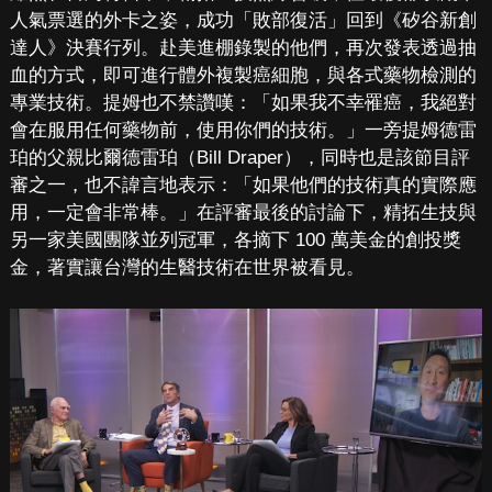
人氣票選的外卡之姿，成功「敗部復活」回到《矽谷新創
達人》決賽行列。赴美進棚錄製的他們，再次發表透過抽
血的方式，即可進行體外複製癌細胞，與各式藥物檢測的
專業技術。提姆也不禁讚嘆：「如果我不幸罹癌，我絕對
會在服用任何藥物前，使用你們的技術。」一旁提姆德雷
珀的父親比爾德雷珀（Bill Draper），同時也是該節目評
審之一，也不諱言地表示：「如果他們的技術真的實際應
用，一定會非常棒。」在評審最後的討論下，精拓生技與
另一家美國團隊並列冠軍，各摘下 100 萬美金的創投獎
金，著實讓台灣的生醫技術在世界被看見。