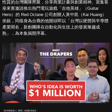
性質的台灣團隊齊聚，分享商業計畫與創業精神。當集客
座來賓邀請推出熱門電玩遊戲「吉他英雄」（Guitar
Hero）的 Red Octane 公司創辦人黃中凱（Kai Huang）
坐鎮，同樣身為台裔的他開頭即以「台灣以硬體與半導體
產業聞名，新創團隊在自動化與生技上的發展漸趨成
熟」，為本集揭開序幕。
《矽谷新創達人》劇照／杰德影音提供