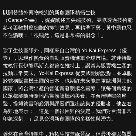
以開發體外藥物檢測的新創團隊精拓生技
（CancerFree），娓娓闡述其尖端技術。團隊透過技術能
參考藥物對癌細胞的抑制效果，再精準下藥，黃中凱也忍
不住讚嘆：「很顯然，這是非常棒的概念！」
除了生技團隊外，同樣來自台灣的 Yo-Kai Express（優
豈），以現作熟食的自動販賣機進軍全球市場。就連特斯
拉執行長伊隆馬斯克都曾在推特上，讚賞其販賣機生產的
拉麵非常美味。Yo-Kai Express 從美國開始設點，並卓眼
於號稱販賣機王國的日本，也期許未來能進軍歐洲與其他
國家，將台灣出產的智能新發明揚名國際，讓每個角落的
民眾都能隨時隨地品嘗熱騰騰的美食。在台灣特輯的尾
聲，提姆德雷珀必須與評審們選出該集的優勝者，他左右
為難地表示：「這是一個很困難的決定，我們對台灣非常
印象深刻。」足見台灣新創團隊的多樣性與潛力。
雖然在台灣特輯中，精拓生技無緣晉級，但最後卻以觀眾