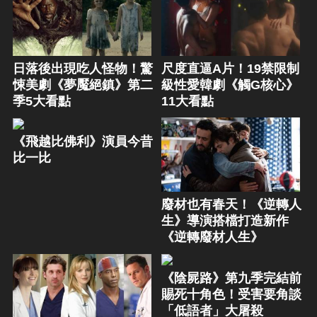
日落後出現吃人怪物！驚
尺度直逼A片！19禁限制
悚美劇《夢魘絕鎮》第二
級性愛韓劇《觸G核心》
季5大看點
11大看點
《飛越比佛利》演員今昔
比一比
廢材也有春天！《逆轉人
生》導演搭檔打造新作
《逆轉廢材人生》
《陰屍路》第九季完結前
賜死十角色！受害要角談
「低語者」大屠殺