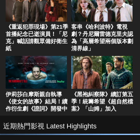
《重返犯罪現場》第21季
客串《哈利波特》電視
首播紀念已逝演員！「尼
劇？丹尼爾雷德克里夫認
克」喊話請觀眾備好衛生
為「高層希望兩個版本劃
紙
清界線」
伊莉莎白摩斯親自執導
《黑袍糾察隊》續訂第五
《使女的故事》結局！續
季！統籌希望《超自然檔
作衍生劇《證詞》開發中
案》「山姆」加入
近期熱門影視 Latest Highlights