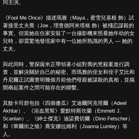
同主演。
《Fool Me Once》描述瑪雅（Maya，蜜雪兒基根 飾）試
著接受丈夫喬（Joe，理查德阿米塔格 飾）被殘忍謀殺的
事實。但當她在住家安裝了一台攝影機來照看她年幼的女
兒時，卻震驚地發現家中有一位她所熟識的男人 — 她的
丈夫。
與此同時，警探薩米正帶領著小組對喬的兇殺案進行調
查，並解決關於自己的秘密。而瑪雅的侄女和侄子艾比和
丹尼爾正試圖查明幾個月前他們母親被謀殺的真相，並揭
開兩起案件之間可能存在的聯繫。
其餘卡司群包括《四個傻瓜》艾迪爾阿克塔爾（Adeel
Akhtar）、《浴血黑幫》愛默特斯坎蘭（Emmett J.
Scanlan）、《紳士傑克》迪諾費切爾（Dino Fetscher）
和《華爾街之狼》喬安娜拉姆利（Joanna Lumley）等
人。