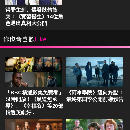
得罪主創、爆發肢體衝
突！《實習醫生》14位角
色退出真相大公開
你也會喜歡
Like
「BBC精選影集免費看」
《雨傘學院》邁向終點！
限時開放！《黑道無國
最終第四季公開前導預告
界》、《幸福谷》等20部
精選英劇好...