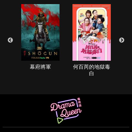
幕府將軍
何百芮的地獄毒
白