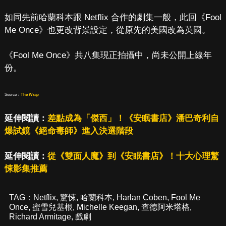
如同先前哈蘭科本跟 Netflix 合作的劇集一般，此回《Fool
Me Once》也更改背景設定，從原先的美國改為英國。
《Fool Me Once》共八集現正拍攝中，尚未公開上線年
份。
Source：
The Wrap
延伸閱讀：
差點成為「傑西」！《安眠書店》潘巴奇利自
爆試鏡《絕命毒師》進入決選階段
延伸閱讀：
從《雙面人魔》到《安眠書店》！十大心理驚
悚影集推薦
TAG：
Netflix
,
驚悚
,
哈蘭科本
,
Harlan Coben
,
Fool Me
Once
,
蜜雪兒基根
,
Michelle Keegan
,
查德阿米塔格
,
Richard Armitage
,
戲劇