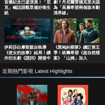
首播紀念已逝演員！「尼
劇？丹尼爾雷德克里夫認
克」喊話請觀眾備好衛生
為「高層希望兩個版本劃
紙
清界線」
伊莉莎白摩斯親自執導
《黑袍糾察隊》續訂第五
《使女的故事》結局！續
季！統籌希望《超自然檔
作衍生劇《證詞》開發中
案》「山姆」加入
近期熱門影視 Latest Highlights