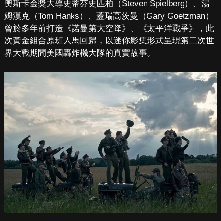
奧斯卡金獎大導史蒂芬史匹柏（Steven Spielberg）、湯
姆漢克（Tom Hanks）、蓋瑞高茨曼（Gary Goetzman）
曾於多年前打造《諾曼第大空降》、《太平洋戰爭》，此
次黃金組合原班人馬回歸，以迷你影集形式呈現第二次世
界大戰期間美國轟炸機大隊的真實故事。