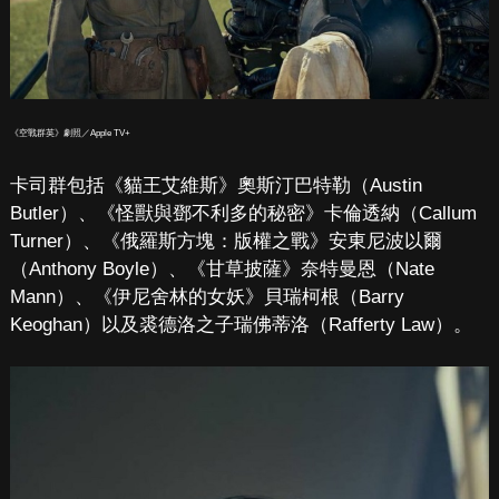
《空戰群英》劇照／Apple TV+
卡司群包括《貓王艾維斯》奧斯汀巴特勒（Austin
Butler）、《怪獸與鄧不利多的秘密》卡倫透納（Callum
Turner）、《俄羅斯方塊：版權之戰》安東尼波以爾
（Anthony Boyle）、《甘草披薩》奈特曼恩（Nate
Mann）、《伊尼舍林的女妖》貝瑞柯根（Barry
Keoghan）以及裘德洛之子瑞佛蒂洛（Rafferty Law）。