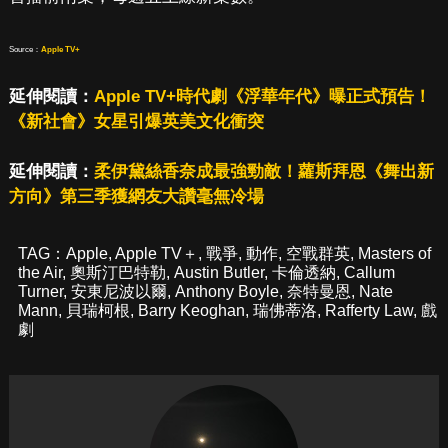
Source：
Apple TV+
延伸閱讀：
Apple TV+時代劇《浮華年代》曝正式預告！
《新社會》女星引爆英美文化衝突
延伸閱讀：
柔伊黛絲香奈成最強勁敵！蘿斯拜恩《舞出新
方向》第三季獲網友大讚毫無冷場
TAG：
Apple
,
Apple TV＋
,
戰爭
,
動作
,
空戰群英
,
Masters of
the Air
,
奧斯汀巴特勒
,
Austin Butler
,
卡倫透納
,
Callum
Turner
,
安東尼波以爾
,
Anthony Boyle
,
奈特曼恩
,
Nate
Mann
,
貝瑞柯根
,
Barry Keoghan
,
瑞佛蒂洛
,
Rafferty Law
,
戲
劇