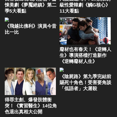
悚美劇《夢魘絕鎮》第二
級性愛韓劇《觸G核心》
季5大看點
11大看點
《飛越比佛利》演員今昔
比一比
廢材也有春天！《逆轉人
生》導演搭檔打造新作
《逆轉廢材人生》
《陰屍路》第九季完結前
賜死十角色！受害要角談
「低語者」大屠殺
得罪主創、爆發肢體衝
突！《實習醫生》14位角
色退出真相大公開