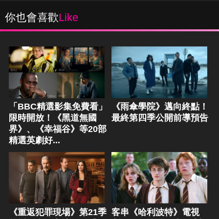
你也會喜歡
Like
「BBC精選影集免費看」
《雨傘學院》邁向終點！
限時開放！《黑道無國
最終第四季公開前導預告
界》、《幸福谷》等20部
精選英劇好...
《重返犯罪現場》第21季
客串《哈利波特》電視