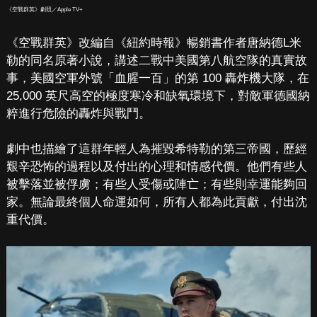
《空戰群英》劇照／Apple TV+
《空戰群英》改編自《紐約時報》暢銷書作者唐納德L米
勒的同名原著小說，講述二戰中美國第八航空隊的真實故
事，美國空軍外號「血腥一百」的第 100 轟炸機大隊，在
25,000 英尺高空的極度寒冷和缺氧環境下，對敵軍德國納
粹進行危險的轟炸與戰鬥。
劇中也描繪了這群年輕人為摧毀希特勒的第三帝國，歷經
艱辛恐怖的過程以及付出的心理和情感代價。他們有些人
被擊落並被俘虜；有些人受傷或陣亡；有些則幸運能夠回
家。無論最終個人命運如何，所有人都為此貢獻，付出沈
重代價。