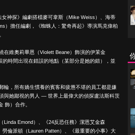
s》由《武法女神探》編劇搭檔麥可韋斯（Mike Weiss）、海蒂
McAdams）擔任編劇，《蜘蛛人：驚奇再起》導演馬克偉柏
調。
奧莉畢恩（Violett Beane）飾演的伊茉金
於錯誤的時間出現在錯誤的地點（某部分是她的錯），並
郵輪，所有嬌生慣養的賓客和疲憊不堪的員工都是嫌
須與她鄙視的男人 — 世界上最偉大的偵探盧法斯科茨
帕廷金 飾）合作。
inda Emond）、《24反恐任務》潔恩艾金森
鋒》勞倫派頓（Lauren Patten）、《最重要的小事》大