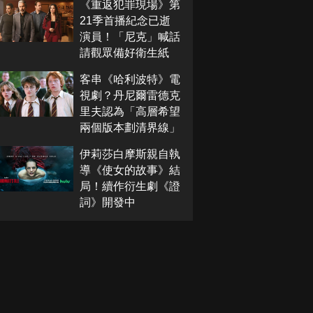
《重返犯罪現場》第
21季首播紀念已逝
演員！「尼克」喊話
請觀眾備好衛生紙
客串《哈利波特》電
視劇？丹尼爾雷德克
里夫認為「高層希望
兩個版本劃清界線」
伊莉莎白摩斯親自執
導《使女的故事》結
局！續作衍生劇《證
詞》開發中