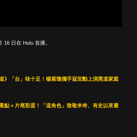
1 月 16 日在 Hulu 首播。
兄弟之道》「台」味十足！楊紫瓊攜手寇世勳上演黑道家庭
雷看點＋片尾彩蛋！「這角色」致敬米奇、有史以來最