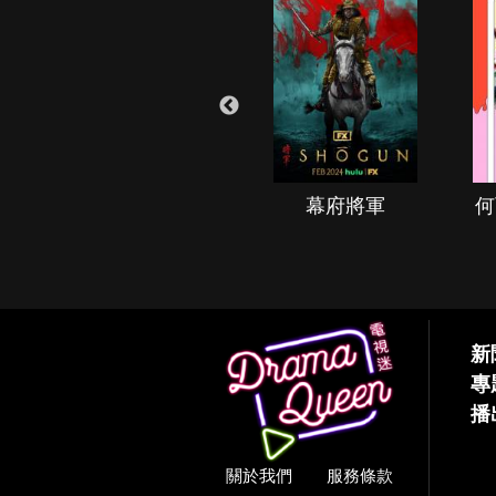
秘境春光
幕府將軍
何
新
專
播
關於我們
服務條款