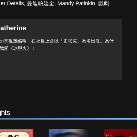
er Details
,
曼迪帕廷金
,
Mandy Patinkin
,
戲劇
atherine
Queen電視迷編輯，在社群上會以「史塔克」為名出沒。為什
我愛《冰與火》！
hts