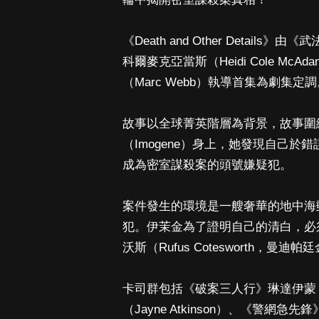
《Death and Other Detail
科爾麥克亞當斯（Heidi Cole 
（Marc Webb）執導首集為劇集定
故事以全球菁英階層為背景，故事圍繞在維
（Imogene）身上，她發現自己
成為密室謀殺案的頭號嫌疑犯。
案件發生的環境是一艘奢華的地中海
犯。伊茉金為了證明自己的清白，必
沃斯（Rufus Cotesworth，曼迪
卡司群包括《破案三人行》琳達伊蒙（L
（Jayne Atkinson）、《警網急先