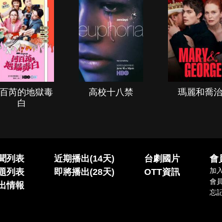
百芮的地獄毒
高校十八禁
瑪麗和喬
白
聞列表
近期播出(14天)
台劇國片
會
加
題列表
即將播出(28天)
OTT資訊
會
出情報
忘