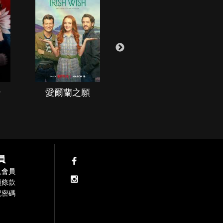
治
愛爾蘭之願
空戰群英
員
入會員
員條款
記密碼