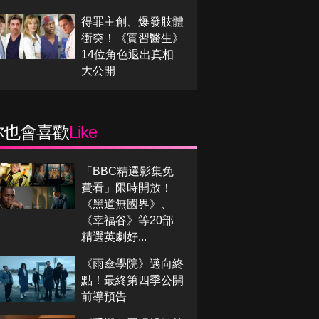
得罪主創、爆發肢體
衝突！《實習醫生》
14位角色退出真相
大公開
你也會喜歡
Like
「BBC精選影集免
費看」限時開放！
《黑道無國界》、
《幸福谷》等20部
精選英劇好...
《雨傘學院》邁向終
點！最終第四季公開
前導預告