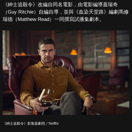
《紳士追殺令》改編自同名電影，由電影編導蓋瑞奇
（Guy Ritchie）自編自導，並與《血染天堂路》編劇馬修
瑞德（Matthew Read）一同撰寫試播集劇本。
《紳士追殺令》影集版劇照／Netflix