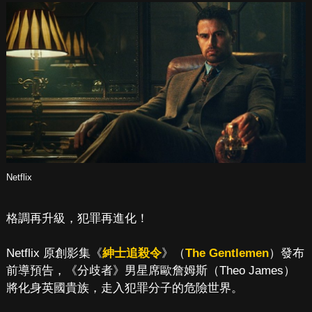
Netflix
格調再升級，犯罪再進化！
Netflix 原創影集《
紳士追殺令
》（
The Gentlemen
）發布
前導預告，《分歧者》男星席歐詹姆斯（Theo James）
將化身英國貴族，走入犯罪分子的危險世界。