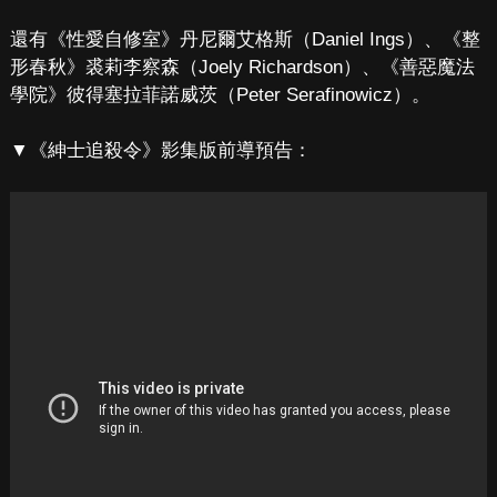
還有《性愛自修室》丹尼爾艾格斯（Daniel Ings）、《整
形春秋》裘莉李察森（Joely Richardson）、《善惡魔法
學院》彼得塞拉菲諾威茨（Peter Serafinowicz）。
▼《紳士追殺令》影集版前導預告：