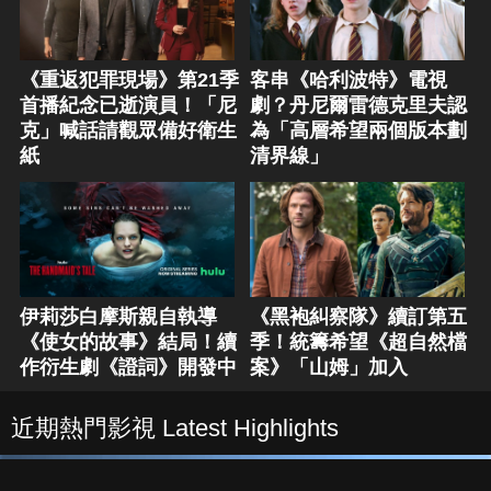
《重返犯罪現場》第21季
客串《哈利波特》電視
首播紀念已逝演員！「尼
劇？丹尼爾雷德克里夫認
克」喊話請觀眾備好衛生
為「高層希望兩個版本劃
紙
清界線」
伊莉莎白摩斯親自執導
《黑袍糾察隊》續訂第五
《使女的故事》結局！續
季！統籌希望《超自然檔
作衍生劇《證詞》開發中
案》「山姆」加入
近期熱門影視 Latest Highlights