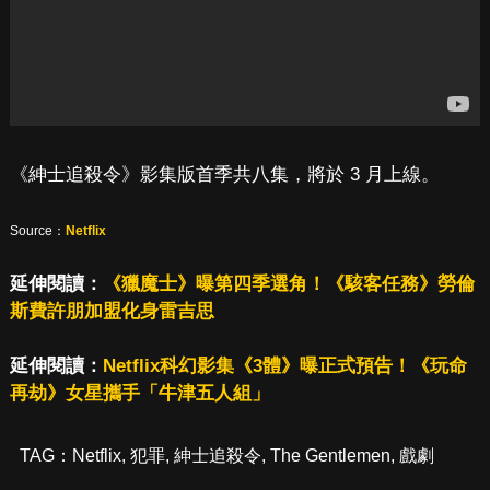
《紳士追殺令》影集版首季共八集，將於 3 月上線。
Source：
Netflix
延伸閱讀：
《獵魔士》曝第四季選角！《駭客任務》勞倫
斯費許朋加盟化身雷吉思
延伸閱讀：
Netflix科幻影集《3體》曝正式預告！《玩命
再劫》女星攜手「牛津五人組」
TAG：
Netflix
,
犯罪
,
紳士追殺令
,
The Gentlemen
,
戲劇