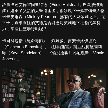
故事描述艾德霍爾斯特德（Eddie Halstead，席歐詹姆斯
飾）繼承了父親的大筆遺產後，卻發現它坐落在傳奇人物
米奇皮爾森（Mickey Pearson）擁有的大麻帝國之上。這
下子，直來直往的艾德是否能應對英國地下社會的黑勢
力，掌握住整場行動呢？
卡司群包括《絕命毒師》「炸雞叔」吉安卡洛伊坡托
（Giancarlo Esposito）、《移動迷宮》凱亞絲柯黛蘭莉
歐（Kaya Scodelario）、《偷拐搶騙》凡尼瓊斯（Vinnie
Jones）。