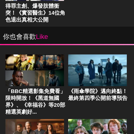
得罪主創、爆發肢體衝
突！《實習醫生》14位角
色退出真相大公開
你也會喜歡
Like
「BBC精選影集免費看」
《雨傘學院》邁向終點！
限時開放！《黑道無國
最終第四季公開前導預告
界》、《幸福谷》等20部
精選英劇好...