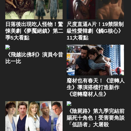
日落後出現吃人怪物！驚
尺度直逼A片！19禁限制
悚美劇《夢魘絕鎮》第二
級性愛韓劇《觸G核心》
季5大看點
11大看點
《飛越比佛利》演員今昔
比一比
廢材也有春天！《逆轉人
生》導演搭檔打造新作
《逆轉廢材人生》
《陰屍路》第九季完結前
賜死十角色！受害要角談
「低語者」大屠殺