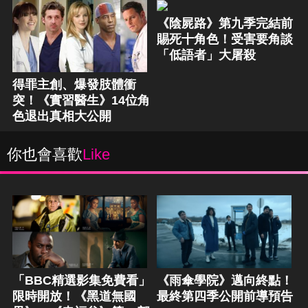
《陰屍路》第九季完結前
賜死十角色！受害要角談
「低語者」大屠殺
得罪主創、爆發肢體衝
突！《實習醫生》14位角
色退出真相大公開
你也會喜歡
Like
「BBC精選影集免費看」
《雨傘學院》邁向終點！
限時開放！《黑道無國
最終第四季公開前導預告