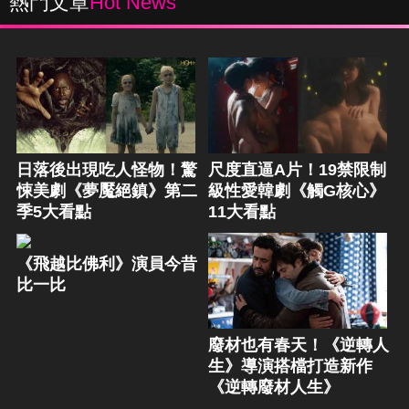
熱門文章
Hot News
日落後出現吃人怪物！驚
尺度直逼A片！19禁限制
悚美劇《夢魘絕鎮》第二
級性愛韓劇《觸G核心》
季5大看點
11大看點
《飛越比佛利》演員今昔
比一比
廢材也有春天！《逆轉人
生》導演搭檔打造新作
《逆轉廢材人生》