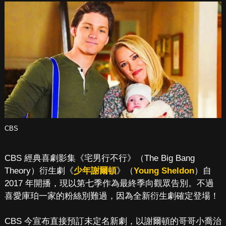
CBS
CBS 經典喜劇影集《宅男行不行》（The Big Bang
Theory）衍生劇《
少年謝爾頓
》（
Young Sheldon
）自
2017 年開播，現以第七季作為最終季向觀眾告別。不過
喜愛庫珀一家的粉絲別難過，因為全新衍生劇確定登場！
CBS 今宣布直接預訂未定名新劇，以謝爾頓的哥哥小喬治