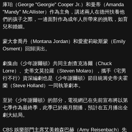
庫珀（George "Georgie" Cooper Jr.）和曼蒂（Amanda
"Mandy" McAllister）作為主角，講述兩人在德州扶養他
們的孩子之際，一邊面對作為成年人所帶來的挑戰，如育
兒和婚姻。
蒙大拿喬丹（Montana Jordan）和愛蜜莉歐斯蒙（Emily
Osment）回歸演出。
劇集由《少年謝爾頓》共同主創查克洛爾（Chuck
Lorre）、史蒂文莫拉羅（Steven Molaro），攜手《宅男
行不行》資深編劇也是《少年謝爾頓》節目統籌史帝夫霍
蘭（Steve Holland）一同執筆劇本。
至於《少年謝爾頓》的部分，電視網已在先前宣布將以第
七季作為最終季，此季已於兩月開播，預計在五月播出全
劇大結局。
CBS 娛樂部門主席艾美賴森巴赫（Amy Reisenbach）先