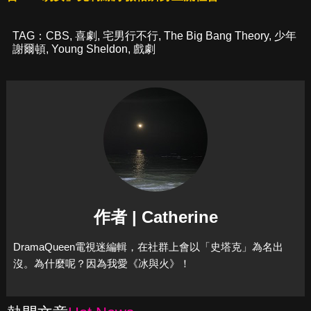
TAG：
CBS
,
喜劇
,
宅男行不行
,
The Big Bang Theory
,
少年
謝爾頓
,
Young Sheldon
,
戲劇
作者 | Catherine
DramaQueen電視迷編輯，在社群上會以「史塔克」為名出
沒。為什麼呢？因為我愛《冰與火》！