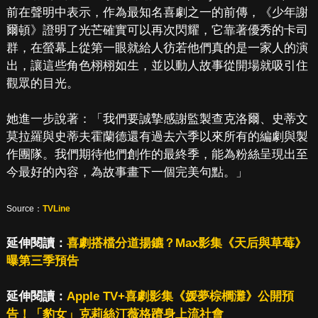
前在聲明中表示，作為最知名喜劇之一的前傳，《少年謝
爾頓》證明了光芒確實可以再次閃耀，它靠著優秀的卡司
群，在螢幕上從第一眼就給人彷若他們真的是一家人的演
出，讓這些角色栩栩如生，並以動人故事從開場就吸引住
觀眾的目光。
她進一步說著：「我們要誠摯感謝監製查克洛爾、史蒂文
莫拉羅與史蒂夫霍蘭德還有過去六季以來所有的編劇與製
作團隊。我們期待他們創作的最終季，能為粉絲呈現出至
今最好的內容，為故事畫下一個完美句點。」
Source：
TVLine
延伸閱讀：
喜劇搭檔分道揚鑣？Max影集《天后與草莓》
曝第三季預告
延伸閱讀：
Apple TV+喜劇影集《媛夢棕櫚灘》公開預
告！「豹女」克莉絲汀薇格躋身上流社會