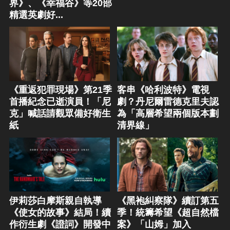
界》、《幸福谷》等20部
精選英劇好...
《重返犯罪現場》第21季
客串《哈利波特》電視
首播紀念已逝演員！「尼
劇？丹尼爾雷德克里夫認
克」喊話請觀眾備好衛生
為「高層希望兩個版本劃
紙
清界線」
伊莉莎白摩斯親自執導
《黑袍糾察隊》續訂第五
《使女的故事》結局！續
季！統籌希望《超自然檔
作衍生劇《證詞》開發中
案》「山姆」加入