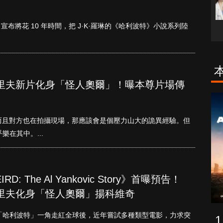
x）宣布將花 10 年時間，把 J·K·羅琳的《哈利波特》小說系列陸
里夫新片化身「怪人奧爾」！曝本尊片場傳
古柯鹼教母葛
致命旅途
蕾斯達
而且對方也在拍攝現場，那應該會是個壓力山大的詭異經驗。但
乎樂在其中。...
: The Al Yankovic Story》首曝預告！
里夫化身「怪人奧爾」揚科維奇
ffe）以「哈利波特」一角走紅全球後，近年嘗試多種類型電影，力求突