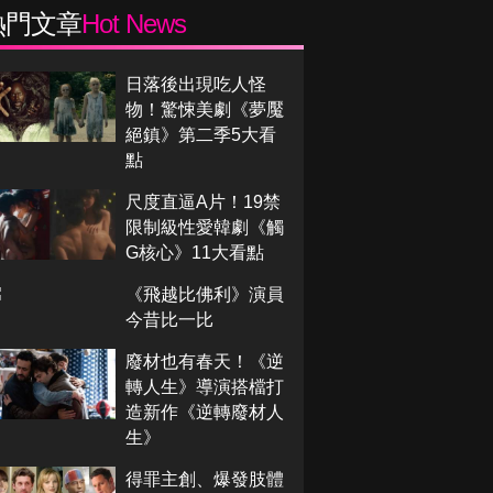
熱門文章
Hot News
日落後出現吃人怪
物！驚悚美劇《夢魘
絕鎮》第二季5大看
點
尺度直逼A片！19禁
限制級性愛韓劇《觸
G核心》11大看點
《飛越比佛利》演員
今昔比一比
廢材也有春天！《逆
轉人生》導演搭檔打
造新作《逆轉廢材人
生》
得罪主創、爆發肢體