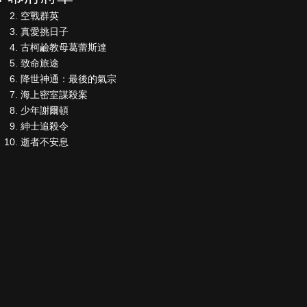
空戰群英
真愛挑日子
古柯鹼教母葛蕾斯達
致命旅途
降世神通：最後的氣宗
海上密室謀殺案
少年謝爾頓
紳士追殺令
逝者不安息