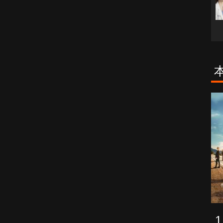
挑日子
古柯鹼教母葛
蕾斯達