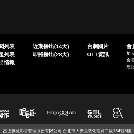
聞列表
近期播出(14天)
台劇國片
會
加
題列表
即將播出(28天)
OTT資訊
會
出情報
忘
杰德創意影音管理股份有限公司 台北市大安區敦化南路二段164號8樓