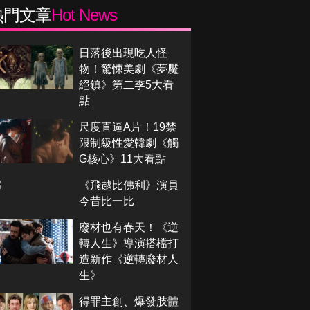
熱門文章
Hot News
日落後出現吃人怪
物！驚悚美劇《夢魘
絕鎮》第二季5大看
點
尺度直逼A片！19禁
限制級性愛韓劇《觸
G核心》11大看點
《飛越比佛利》演員
今昔比一比
廢材也有春天！《逆
轉人生》導演搭檔打
造新作《逆轉廢材人
生》
得罪主創、爆發肢體