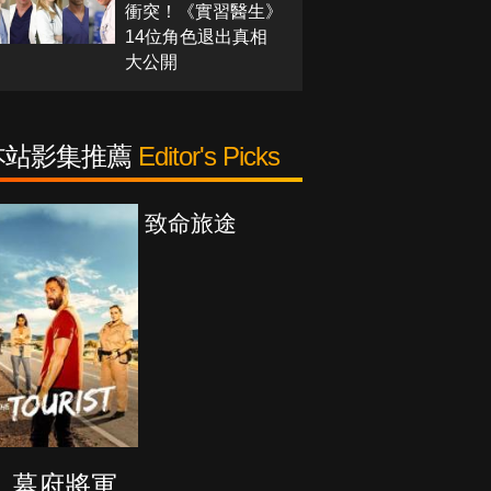
衝突！《實習醫生》
14位角色退出真相
大公開
本站影集推薦
Editor's Picks
致命旅途
降世
後的
幕府將軍