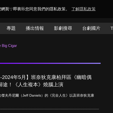
amaQueen電視迷
瀏覽網頁，即表示您同意我們的隱私政策。
了解隱私政策
專題
播出情報
影劇搜尋
台劇國片
T
 Big Cigar
-2024年5月】班奈狄克康柏拜區《幽暗偶
歸途！《人生複本》燒腦上演
含傑夫丹尼爾（Jeff Daniels）的《完全人生》以及班奈狄克康