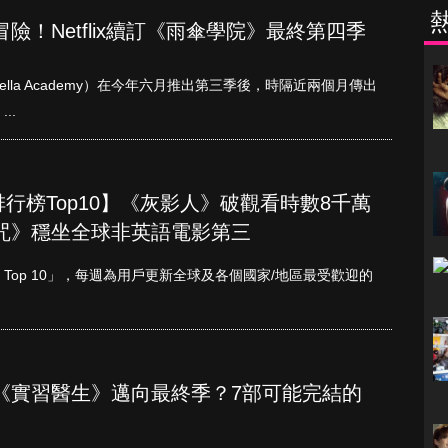
險！Netflix續訂《雨傘學院》最終第四季
mbrella Academy）在今年六月推出第三季後，時隔近兩個月傳出
..
單周排行榜Top10】《灰影人》破觀看時數8千萬
咒》穩坐全球非英語電影第三
etflix Top 10」，每週為用戶更新全球及各個國家/地區最受歡迎的
《實習醫生》邁向最終季？7部可能完結的