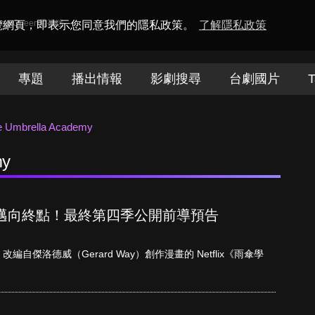
amaQueen電視迷
瀏覽網頁，即表示您同意我們的隱私政策。
了解隱私政策
專題
播出情報
影劇搜尋
台劇國片
T
e Umbrella Academy
my
邁向終點！最終第四季公開前導預告
傑洛德威（Gerard Way）創作漫畫的 Netflix《雨傘學