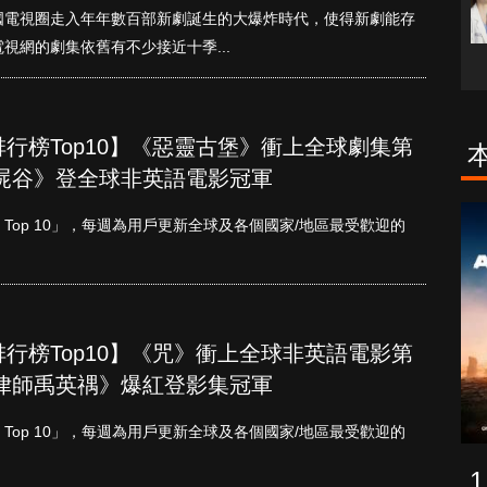
國電視圈走入年年數百部新劇誕生的大爆炸時代，使得新劇能存
視網的劇集依舊有不少接近十季...
單周排行榜Top10】《惡靈古堡》衝上全球劇集第
屍谷》登全球非英語電影冠軍
古柯鹼教母葛
致命旅途
etflix Top 10」，每週為用戶更新全球及各個國家/地區最受歡迎的
蕾斯達
單周排行榜Top10】《咒》衝上全球非英語電影第
律師禹英禑》爆紅登影集冠軍
etflix Top 10」，每週為用戶更新全球及各個國家/地區最受歡迎的