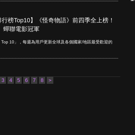
單周排行榜Top10】《怪奇物語》前四季全上榜！
》蟬聯電影冠軍
etflix Top 10」，每週為用戶更新全球及各個國家/地區最受歡迎的
3
4
5
6
7
8
>