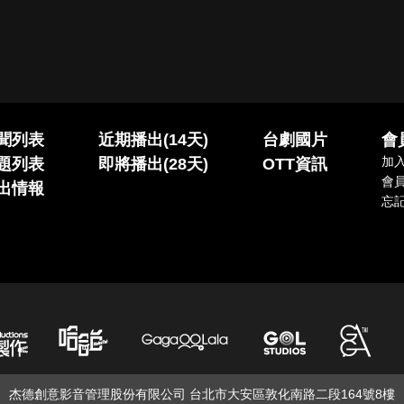
聞列表
近期播出(14天)
台劇國片
會
加
題列表
即將播出(28天)
OTT資訊
會
出情報
忘
杰德創意影音管理股份有限公司 台北市大安區敦化南路二段164號8樓