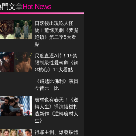
熱門文章
Hot News
日落後出現吃人怪
物！驚悚美劇《夢魘
絕鎮》第二季5大看
點
尺度直逼A片！19禁
限制級性愛韓劇《觸
G核心》11大看點
《飛越比佛利》演員
今昔比一比
廢材也有春天！《逆
轉人生》導演搭檔打
造新作《逆轉廢材人
生》
得罪主創、爆發肢體