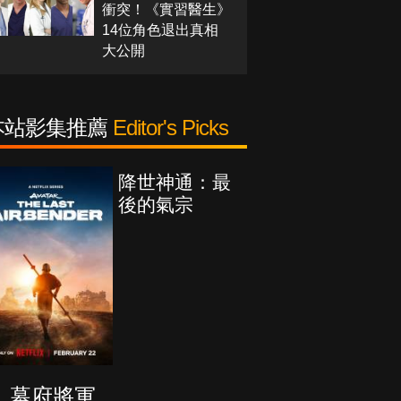
衝突！《實習醫生》
14位角色退出真相
大公開
本站影集推薦
Editor's Picks
降世神通：最
後的氣宗
幕府將軍