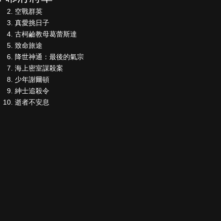
空戰群英
真愛挑日子
古柯鹼教母葛蕾斯達
致命旅途
降世神通：最後的氣宗
海上密室謀殺案
少年謝爾頓
紳士追殺令
逝者不安息