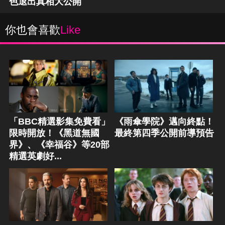
色退出真相大公開
你也會喜歡
Like
「BBC精選影集免費看」
《雨傘學院》邁向終點！
限時開放！《黑道無國
最終第四季公開前導預告
界》、《幸福谷》等20部
精選英劇好...