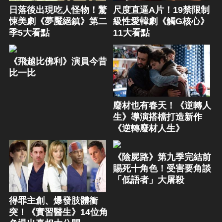
日落後出現吃人怪物！驚
尺度直逼A片！19禁限制
悚美劇《夢魘絕鎮》第二
級性愛韓劇《觸G核心》
季5大看點
11大看點
《飛越比佛利》演員今昔
比一比
廢材也有春天！《逆轉人
生》導演搭檔打造新作
《逆轉廢材人生》
《陰屍路》第九季完結前
賜死十角色！受害要角談
「低語者」大屠殺
得罪主創、爆發肢體衝
突！《實習醫生》14位角