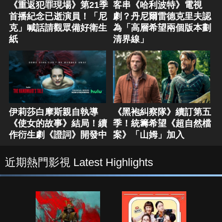
《重返犯罪現場》第21季
客串《哈利波特》電視
首播紀念已逝演員！「尼
劇？丹尼爾雷德克里夫認
克」喊話請觀眾備好衛生
為「高層希望兩個版本劃
紙
清界線」
伊莉莎白摩斯親自執導
《黑袍糾察隊》續訂第五
《使女的故事》結局！續
季！統籌希望《超自然檔
作衍生劇《證詞》開發中
案》「山姆」加入
近期熱門影視 Latest Highlights