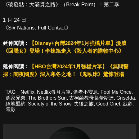
《破發點：大滿貫之路》（Break Point）：第二季
1 月 24 日
《Six Nations: Full Contact》
延伸閱讀：
【Disney+台灣2024年1月強檔片單】漫威
《回聲女》登場！李棟旭走入《殺人者的購物中心》
延伸閱讀：
【HBO台灣2024年1月強檔片單】《無間警
探：闇夜國度》深入寒冬之地！《鬼臥床》驚悚登場
TAG：
Netflix
,
Netflix每月片單
,
逝者不安息
,
Fool Me Once
,
孫家兄弟
,
The Brothers Sun
,
古柯鹼教母葛蕾斯達
,
Griselda
,
絕地盟約
,
Society of the Snow
,
夫後之旅
,
Good Grief
,
戲劇
,
電影