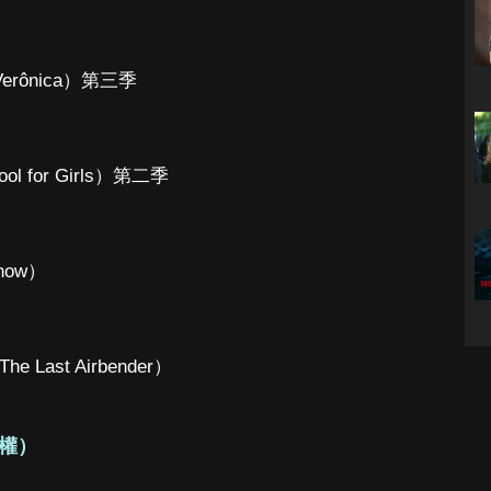
erônica）第三季
 for Girls）第二季
）
how）
Last Airbender）
權）