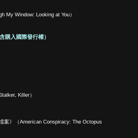
Window: Looking at You）
含購入國際發行權）
er, Killer）
rican Conspiracy: The Octopus