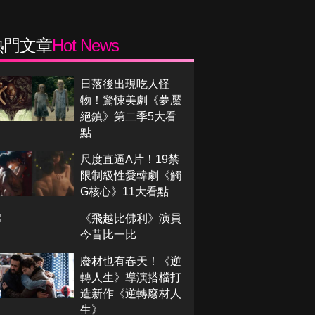
熱門文章
Hot News
日落後出現吃人怪
物！驚悚美劇《夢魘
絕鎮》第二季5大看
點
尺度直逼A片！19禁
限制級性愛韓劇《觸
G核心》11大看點
《飛越比佛利》演員
今昔比一比
廢材也有春天！《逆
轉人生》導演搭檔打
造新作《逆轉廢材人
生》