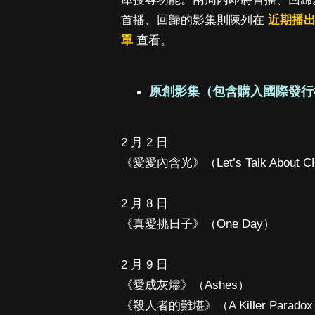
首播、回歸的影集則陳列在
近期播
單
查看。
原創影集（包含購入國際發行
2 月 2 日
《愛愛內含光》（Let’s Talk About 
2 月 8 日
《真愛挑日子》（One Day）
2 月 9 日
《愛成灰燼》（Ashes）
《殺人者的難堪》（A Killer Parado