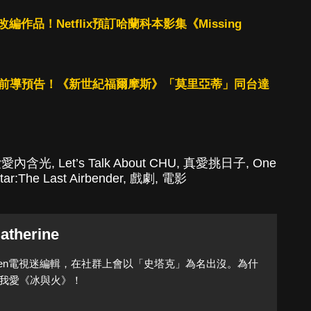
作品！Netflix預訂哈蘭科本影集《Missing
利》曝前導預告！《新世紀福爾摩斯》「莫里亞蒂」同台達
愛愛內含光
,
Let’s Talk About CHU
,
真愛挑日子
,
One
tar:The Last Airbender
,
戲劇
,
電影
atherine
Queen電視迷編輯，在社群上會以「史塔克」為名出沒。為什
我愛《冰與火》！