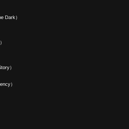
e Dark）
e）
tory）
ency）