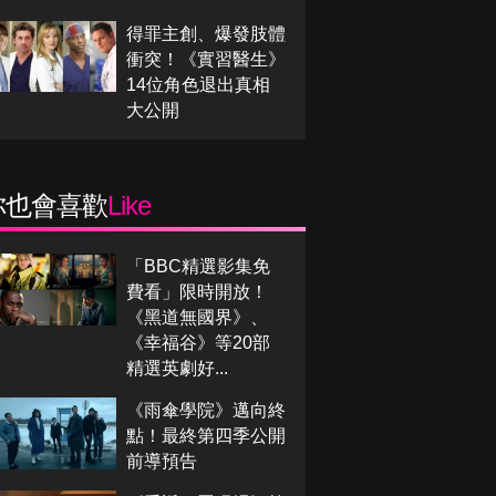
得罪主創、爆發肢體
衝突！《實習醫生》
14位角色退出真相
大公開
你也會喜歡
Like
「BBC精選影集免
費看」限時開放！
《黑道無國界》、
《幸福谷》等20部
精選英劇好...
《雨傘學院》邁向終
點！最終第四季公開
前導預告