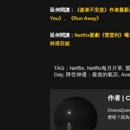
延伸閱讀：
《逝者不安息》作者最新改編
You》、《Run Away》
延伸閱讀：
Netflix新劇《雷普
科塔芬妮
TAG：
Netflix
,
Netflix每月片單
,
Day
,
降世神通：最後的氣宗
,
Ava
作者 | C
Drama
麼呢？因為