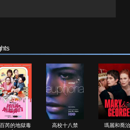
hts
百芮的地獄毒
高校十八禁
瑪麗和喬