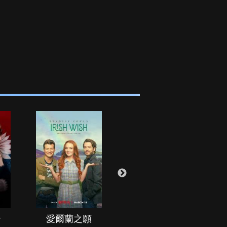
治
愛爾蘭之願
空戰群英