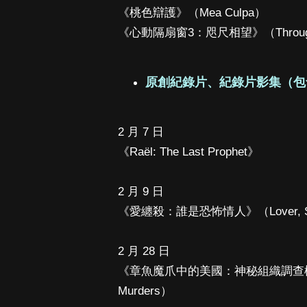
《桃色辯護》（Mea Culpa）
《心動隔扇窗3：咫尺相望》（Through My 
原創紀錄片、紀錄片影集（包
2 月 7 日
《Raël: The Last Prophet》
2 月 9 日
《愛纏殺：誰是恐怖情人》（Lover, Stalk
2 月 28 日
《章魚魔爪中的美國：神秘組織調查檔案》（Ame
Murders）