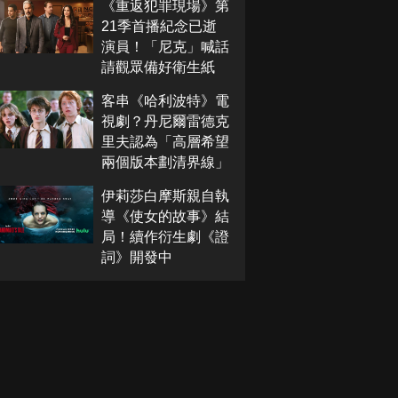
《重返犯罪現場》第
21季首播紀念已逝
演員！「尼克」喊話
請觀眾備好衛生紙
客串《哈利波特》電
視劇？丹尼爾雷德克
里夫認為「高層希望
兩個版本劃清界線」
伊莉莎白摩斯親自執
導《使女的故事》結
局！續作衍生劇《證
詞》開發中