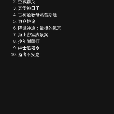
空戰群英
真愛挑日子
古柯鹼教母葛蕾斯達
致命旅途
降世神通：最後的氣宗
海上密室謀殺案
少年謝爾頓
紳士追殺令
逝者不安息