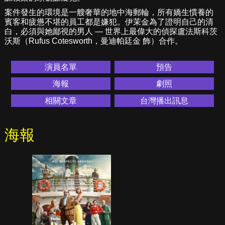
案件發生的環境是一艘奢華的地中海郵輪，所有嬌生慣養的
賓客和疲憊不堪的員工都是嫌犯。伊茉金為了證明自己的清
白，必須與她鄙視的男人 — 世界上最偉大的偵探盧法斯科茨
沃斯（Rufus Cotesworth，曼迪帕廷金 飾）合作。
演員名單
預告
海報
劇照
相關文章
台灣播出訊息
海報