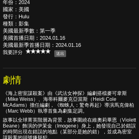
年份：2024
國家：美國
發行：Hulu
種類：影集
美國最新季數：第一季
美國首播日期：2024.01.16
美國最新季首播日期：2024.01.16
我要評分
劇情
《海上密室謀殺案》由《武法女神探》編劇搭檔麥可韋斯
（Mike Weiss）、海蒂科爾麥克亞當斯（Heidi Cole
McAdams）擔任編劇，《蜘蛛人：驚奇再起》導演馬克偉柏
（Marc Webb）執導首集為劇集定調。
故事以全球菁英階層為背景，故事圍繞在維奧莉畢恩（Violett
Beane）飾演的伊茉金（Imogene）身上，她發現自己於錯誤
的時間出現在錯誤的地點（某部分是她的錯），並成為密室
謀殺案的頭號嫌疑犯。