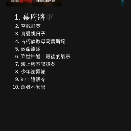
幕府將軍
空戰群英
真愛挑日子
古柯鹼教母葛蕾斯達
致命旅途
降世神通：最後的氣宗
海上密室謀殺案
少年謝爾頓
紳士追殺令
逝者不安息