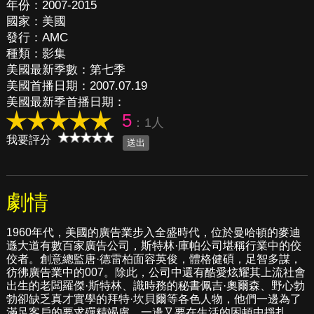
年份：2007-2015
國家：美國
發行：AMC
種類：影集
美國最新季數：第七季
美國首播日期：2007.07.19
美國最新季首播日期：
5
：1人
我要評分
劇情
1960年代，美國的廣告業步入全盛時代，位於曼哈頓的麥迪
遜大道有數百家廣告公司，斯特林·庫帕公司堪稱行業中的佼
佼者。創意總監唐·德雷柏面容英俊，體格健碩，足智多謀，
彷彿廣告業中的007。除此，公司中還有酷愛炫耀其上流社會
出生的老闆羅傑·斯特林、識時務的秘書佩吉·奧爾森、野心勃
勃卻缺乏真才實學的拜特·坎貝爾等各色人物，他們一邊為了
滿足客戶的要求殫精竭慮，一邊又要在生活的困頓中掙扎。