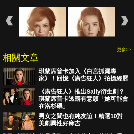
更多>>
相關文章
琪蘭席普卡加入《白宮抓漏專
家》！回憶《廣告狂人》拍攝經歷
《廣告狂人》推出Sally衍生劇？
琪蘭席普卡透露有意願「她可能會
在洛杉磯」
男女之間也有純友誼！精選10對
美劇異性好麻吉