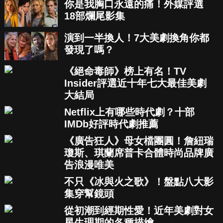
你是我胸口永遠的痛！外媒評選
18部爛尾影集
演到一半換人！7大美劇換角你都
發現了嗎？
《絕命毒師》榜上有名！TV
Insider評選近十年七大最佳美劇
大結局
Netflix上有哪些時代劇？十部
IMDb好評時代劇推薦
《廣告狂人》母女檔團圓！詹紐瑞
瓊斯、琪蘭席普卡合體時尚品牌廣
告浪漫唯美
不只《冰與火之歌》！盤點八大影
集穿幫鏡頭
從初潮到經期性愛！近年美劇對女
星生理期的各種描繪