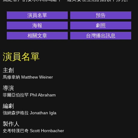
演員名單
預告
海報
劇照
相關文章
台灣播出訊息
演員名單
主創
馬修韋納 Matthew Weiner
導演
菲爾亞伯拉罕 Phil Abraham
編劇
強納森伊格拉 Jonathan Igla
製作人
史考特漢巴奇 Scott Hornbacher