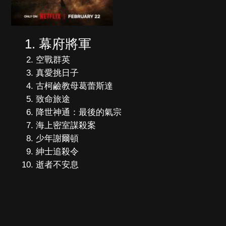
幕府將軍
空戰群英
真愛挑日子
古柯鹼教母葛蕾斯達
致命旅途
降世神通：最後的氣宗
海上密室謀殺案
少年謝爾頓
紳士追殺令
逝者不安息