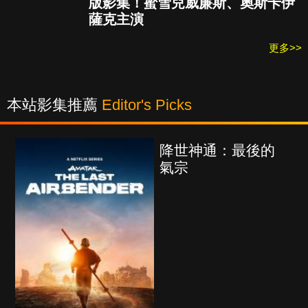
版影集！蜜雪兒威廉斯、奧斯卡伊
薩克主演
更多>>
本站影集推薦
Editor's Picks
降世神通：最後的
海上
氣宗