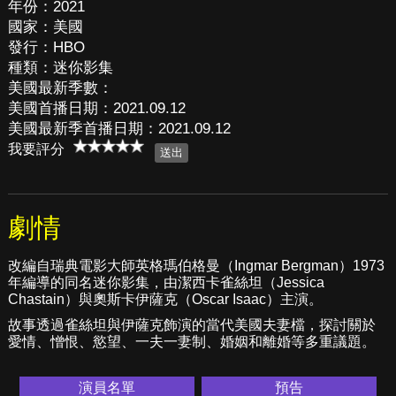
年份：2021
國家：美國
發行：HBO
種類：迷你影集
美國最新季數：
美國首播日期：2021.09.12
美國最新季首播日期：2021.09.12
我要評分
劇情
改編自瑞典電影大師英格瑪伯格曼（Ingmar Bergman）1973
年編導的同名迷你影集，由潔西卡雀絲坦（Jessica
Chastain）與奧斯卡伊薩克（Oscar Isaac）主演。
故事透過雀絲坦與伊薩克飾演的當代美國夫妻檔，探討關於
愛情、憎恨、慾望、一夫一妻制、婚姻和離婚等多重議題。
演員名單
預告