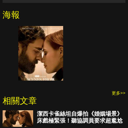
海報
更多>>
相關文章
潔西卡雀絲坦自爆拍《婚姻場景》
床戲極緊張！聽協調員要求超尷尬