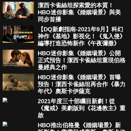
潔西卡雀絲坦探索愛的本質！
HBO迷你影集《婚姻場景》與美
同步首播
【DQ新劇指南-2021年9月】科幻
神作《基地》影視化！《鬼入侵》
編導打造恐怖新作《午夜彌撒》
HBO迷你影集《婚姻場景》公開
正式預告！潔西卡雀絲坦重現伯格
曼經典之作
HBO迷你影集《婚姻場景》首曝
預告！潔西卡雀絲坦再合作《暴力
年代》奧斯卡伊薩克
2021年度三十部矚目新劇！從
《魔戒》美劇版到《花邊教主》重
啟
HBO推出伯格曼《婚姻場景》新