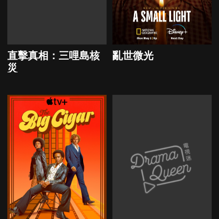
直擊真相：三哩島核
亂世微光
災
2022
2023