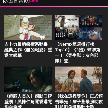
你也會喜歡
Like
吉卜力最萌療癒系動畫！
【Netflix單周排行榜
經典之作《貓的報恩》重
Top10】《3體》蟬聯第
返大銀幕
一！《寄生獸：灰色部
隊》登...
《但願人長久》感動口碑
《我在這裡等你》正式預
盛讚！吳慷仁角逐香港電
告曝光！詹子萱最強助攻
影金像獎
引起劉俊謙醋勁大發