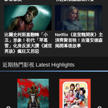
比爾史柯斯嘉翻轉「小
Netflix《皇室醜聞夜》主
丑」形象！初代「琴葛
演齊聚首映！吉蓮安德森
雷」化身反派大讚《滅世
揭開幕後故事
男孩》瘋狂又邪惡
近期熱門影視 Latest Highlights