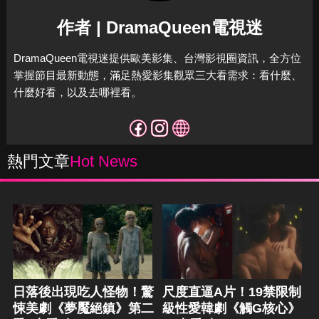
作者 | DramaQueen電視迷
DramaQueen電視迷提供歐美影集、台灣影視圈資訊，全方位
掌握節目最新動態，滿足熱愛影集觀眾三大看需求：看什麼、
什麼好看，以及去哪裡看。
熱門文章
Hot News
日落後出現吃人怪物！驚
尺度直逼A片！19禁限制
悚美劇《夢魘絕鎮》第二
級性愛韓劇《觸G核心》