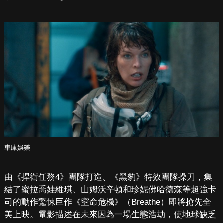
車庫娛樂
由《捍衛任務4》團隊打造、《黑豹》特效團隊操刀，集
結了蜜拉喬娃維琪、山姆沃辛頓和珍妮佛哈德森等超強卡
司的動作驚悚巨作《窒命危機》（Breathe）即將搶先全
美上映。電影描述在未來因為一場生態浩劫，使地球缺乏