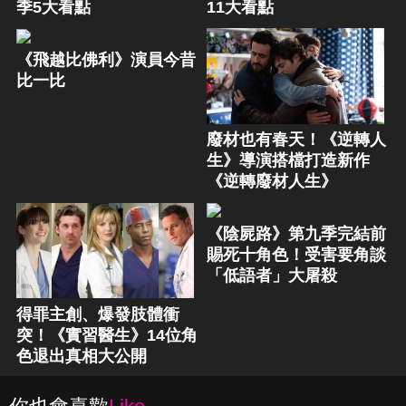
季5大看點
11大看點
《飛越比佛利》演員今昔
比一比
廢材也有春天！《逆轉人
生》導演搭檔打造新作
《逆轉廢材人生》
《陰屍路》第九季完結前
賜死十角色！受害要角談
「低語者」大屠殺
得罪主創、爆發肢體衝
突！《實習醫生》14位角
色退出真相大公開