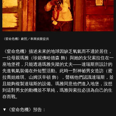
《窒命危機》劇照／車庫娛樂提供
《窒命危機》描述未來的地球因缺乏氧氣而不適於居住，
一位母親瑪雅（珍妮佛哈德森 飾）與她的女兒索拉住在一
座地堡裡，只能透過瑪雅失蹤的丈夫——達瑞斯所設計的
先進氧氣裝備在外短暫活動。此時一對神祕男女造訪（蜜
拉喬娃維琪、山姆沃辛頓 飾），聲稱他們認識達瑞斯，並
且能夠複製達瑞斯的設備。瑪雅同意他們進入地堡，沒想
到這對男女的動機並不單純，瑪雅與索拉必須為自己的生
存而戰。
▼《窒命危機》預告：