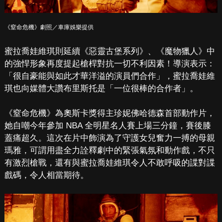
《窒命危機》劇照／車庫娛樂提供
蜜拉喬娃維琪則延續《惡靈古堡系列》、《魔物獵人》中
的強悍形象再度提起槍桿對抗一切不利因素！導演表示：
「很自豪能與如此才華洋溢的演員們合作」，蜜拉喬娃維
琪也向媒體大讚布里斯托是「一位很棒的合作者」。
《窒命危機》為奧斯卡獎得主珍妮佛哈德森首部動作片，
她自嘲今年參加 NBA 全明星名人賽上場三分鐘，賽後膝
蓋痛超久。這次在片中飾演為了守護女兒奮力一搏的母親
瑪雅，可謂用盡全力詮釋劇中的緊張氣氛和動作戲，不只
有激烈槍戰，還有與蜜拉喬娃維琪令人不敢呼吸的諜對諜
戲碼，令人相當期待。