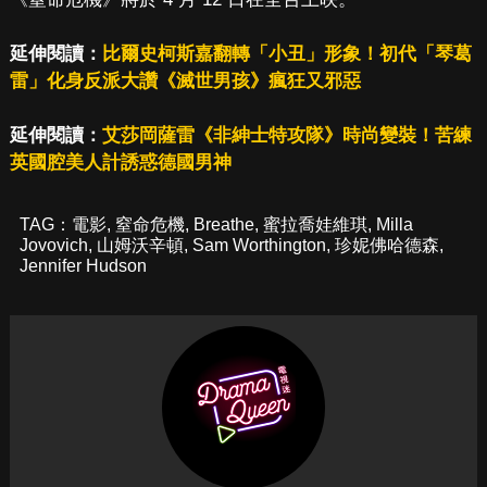
延伸閱讀：
比爾史柯斯嘉翻轉「小丑」形象！初代「琴葛
雷」化身反派大讚《滅世男孩》瘋狂又邪惡
延伸閱讀：
艾莎岡薩雷《非紳士特攻隊》時尚變裝！苦練
英國腔美人計誘惑德國男神
TAG：
電影
,
窒命危機
,
Breathe
,
蜜拉喬娃維琪
,
Milla
Jovovich
,
山姆沃辛頓
,
Sam Worthington
,
珍妮佛哈德森
,
Jennifer Hudson