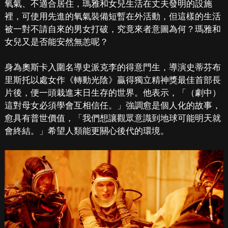
氧氣、不適合居住，瑪雅和女兒生活在丈夫發明的設施
裡，可使用先進的氧氣裝備短暫在外活動，但這樣的生活
被一對不請自來的男女打破，究竟來者意圖為何？瑪雅和
女兒又是否能安然無恙呢？
身為奧斯卡入圍名導史派克李的得意門生，導演史蒂芬布
里斯托以處女作《轉動光陰》贏得獨立精神獎最佳首部長
片後，便一頭栽進末日生存的世界。他表示，「（劇中）
這對母女必須學會互相信任。」強調愈是個人化的故事，
愈具有普世價值，「我們想讓觀眾意識到地球可能明天就
會終結。」希望人類能更關心後代的環境。