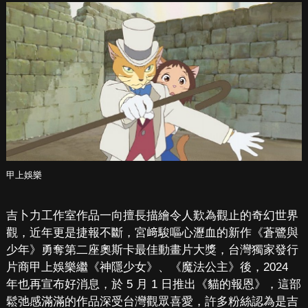
甲上娛樂
吉卜力工作室作品一向擅長描繪令人歎為觀止的奇幻世界
觀，近年更是捷報不斷，宮﨑駿嘔心瀝血的新作《蒼鷺與
少年》勇奪第二座奧斯卡最佳動畫片大獎，台灣獨家發行
片商甲上娛樂繼《神隱少女》、《魔法公主》後，2024
年也再宣布好消息，於 5 月 1 日推出《貓的報恩》，這部
鬆弛感滿滿的作品深受台灣觀眾喜愛，許多粉絲認為是吉