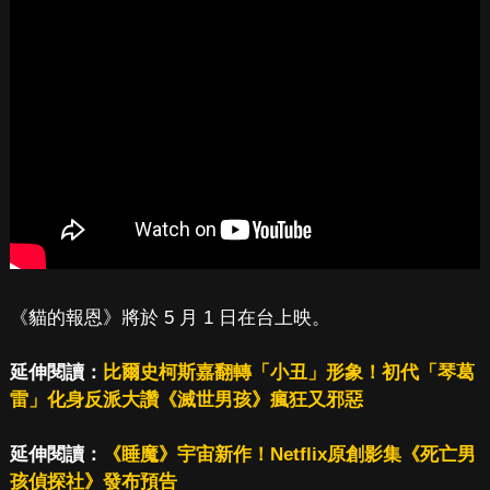
《貓的報恩》將於 5 月 1 日在台上映。
延伸閱讀：
比爾史柯斯嘉翻轉「小丑」形象！初代「琴葛
雷」化身反派大讚《滅世男孩》瘋狂又邪惡
延伸閱讀：
《睡魔》宇宙新作！Netflix原創影集《死亡男
孩偵探社》發布預告