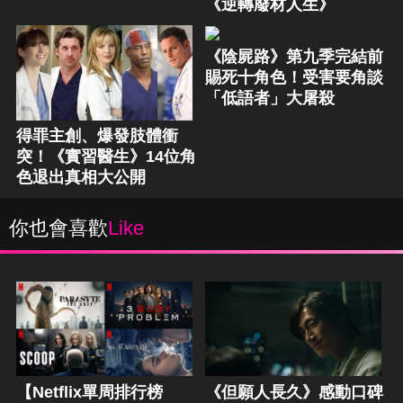
《逆轉廢材人生》
《陰屍路》第九季完結前
賜死十角色！受害要角談
「低語者」大屠殺
得罪主創、爆發肢體衝
突！《實習醫生》14位角
色退出真相大公開
你也會喜歡
Like
【Netflix單周排行榜
《但願人長久》感動口碑