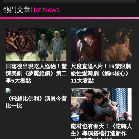
熱門文章
Hot News
日落後出現吃人怪物！驚
尺度直逼A片！19禁限制
悚美劇《夢魘絕鎮》第二
級性愛韓劇《觸G核心》
季5大看點
11大看點
《飛越比佛利》演員今昔
比一比
廢材也有春天！《逆轉人
生》導演搭檔打造新作