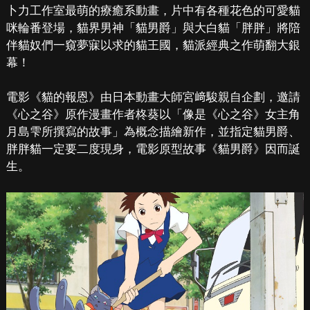
卜力工作室最萌的療癒系動畫，片中有各種花色的可愛貓
咪輪番登場，貓界男神「貓男爵」與大白貓「胖胖」將陪
伴貓奴們一窺夢寐以求的貓王國，貓派經典之作萌翻大銀
幕！
電影《貓的報恩》由日本動畫大師宮﨑駿親自企劃，邀請
《心之谷》原作漫畫作者柊葵以「像是《心之谷》女主角
月島雫所撰寫的故事」為概念描繪新作，並指定貓男爵、
胖胖貓一定要二度現身，電影原型故事《貓男爵》因而誕
生。