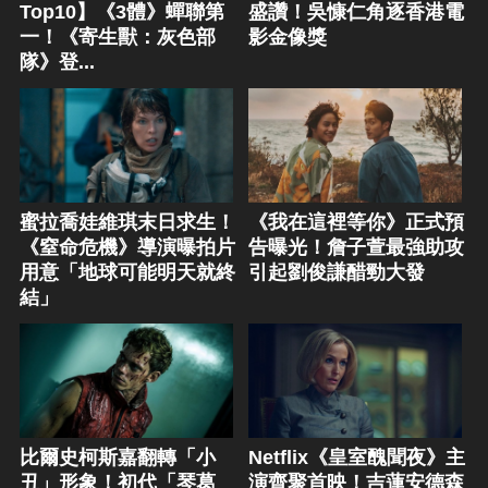
Top10】《3體》蟬聯第
盛讚！吳慷仁角逐香港電
一！《寄生獸：灰色部
影金像獎
隊》登...
蜜拉喬娃維琪末日求生！
《我在這裡等你》正式預
《窒命危機》導演曝拍片
告曝光！詹子萱最強助攻
用意「地球可能明天就終
引起劉俊謙醋勁大發
結」
比爾史柯斯嘉翻轉「小
Netflix《皇室醜聞夜》主
丑」形象！初代「琴葛
演齊聚首映！吉蓮安德森