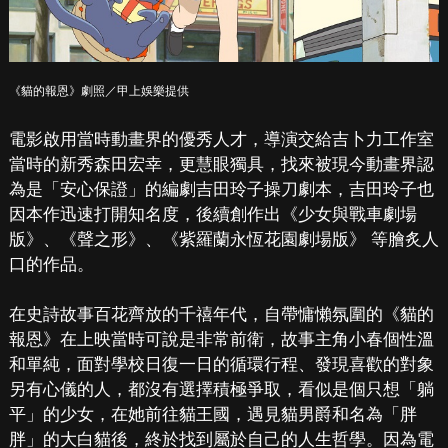
《貓的報恩》劇照／甲上娛樂提供
電影啟用當時動畫界的優秀人才，導演交給吉卜力工作室
當時的新秀森田宏幸，更慧眼獨具，找來被現今動畫界認
為是「安心保證」的編劇吉田玲子操刀劇本，吉田玲子也
因本作迅速打開知名度，後續創作出《少女與戰車劇場
版》、《聲之形》、《紫羅蘭永恆花園劇場版》 等膾炙人
口的作品。
在史詩故事百花齊放的千禧年代，自帶慵懶氛圍的《貓的
報恩》在上映當時可說是非常前衛，故事主角小春個性溫
和單純，面對學校日復一日的循環行程、發現喜歡的對象
另有心儀的人，都沒有選擇積極爭取，看似是個只想「躺
平」的少女，在她前往貓王國，遇見貓男爵和名為「胖
胖」的大白貓後，終於找到屬於自己的人生哲學。因為電