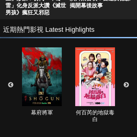
雷」化身反派大讚《滅世
揭開幕後故事
男孩》瘋狂又邪惡
近期熱門影視 Latest Highlights
幕府將軍
何百芮的地獄毒
白