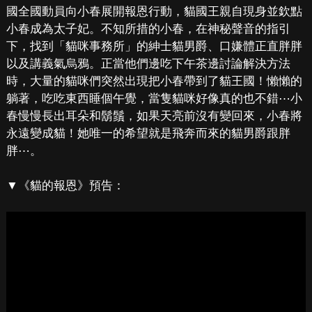
國全國動員向小春展開報恩行動，貓國王親自現身並欽點
小春成為太子妃。不知所措的小春，在神秘聲音的指引
下，找到「貓咪事務所」的紳士貓男爵、口嫌體正直胖胖
以及講義氣烏鴉。正當他們邊吃下午茶邊討論解決方法
時，大量的貓咪們突然出現把小春帶到了貓王國！懶懶的
躺著，吃吃東西睡個午覺，當隻貓咪好像真的也不錯⋯小
春慢慢長出耳朵和鬍鬚，如果天亮前沒有變回來，小春將
永遠變成貓！她唯一的希望就是飛奔而來的貓男爵跟胖
胖⋯。
▼《貓的報恩》預告：