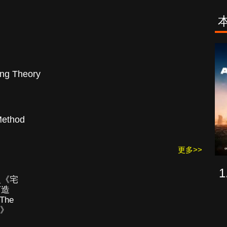
古柯鹼教母葛
致命旅途
蕾斯達
g Theory
ethod
更多>>
盟《宅
打造
The
d》