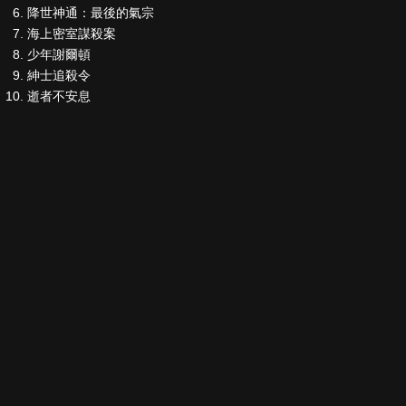
降世神通：最後的氣宗
海上密室謀殺案
少年謝爾頓
紳士追殺令
逝者不安息