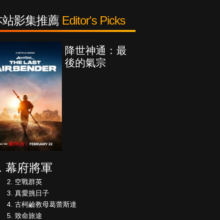
本站影集推薦
Editor's Picks
降世神通：最
後的氣宗
幕府將軍
空戰群英
真愛挑日子
古柯鹼教母葛蕾斯達
致命旅途