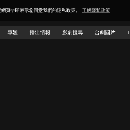
amaQueen電視迷
瀏覽網頁，即表示您同意我們的隱私政策。
了解隱私政策
專題
播出情報
影劇搜尋
台劇國片
T