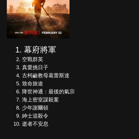
幕府將軍
空戰群英
真愛挑日子
古柯鹼教母葛蕾斯達
致命旅途
降世神通：最後的氣宗
海上密室謀殺案
少年謝爾頓
紳士追殺令
逝者不安息