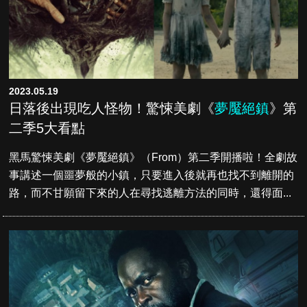
2023.05.19
日落後出現吃人怪物！驚悚美劇《
夢魘絕鎮
》第
二季5大看點
黑馬驚悚美劇《夢魘絕鎮》（From）第二季開播啦！全劇故
事講述一個噩夢般的小鎮，只要進入後就再也找不到離開的
路，而不甘願留下來的人在尋找逃離方法的同時，還得面...