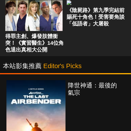
《陰屍路》第九季完結前
賜死十角色！受害要角談
「低語者」大屠殺
得罪主創、爆發肢體衝
突！《實習醫生》14位角
色退出真相大公開
本站影集推薦
Editor's Picks
降世神通：最後的
氣宗