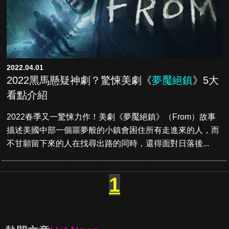
2022.04.01
2022黑馬懸疑神劇？驚悚美劇《
夢魘絕鎮
》5大
看點介紹
2022春季又一驚悚力作！美劇《夢魘絕鎮》（From）故事
描述美國中部一個噩夢般的小鎮會困住所有走進來的人，而
不甘願留下來的人在找尋出路的同時，還得面對日落後...
1