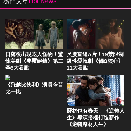
熱門文章
Hot News
日落後出現吃人怪物！驚
尺度直逼A片！19禁限制
悚美劇《夢魘絕鎮》第二
級性愛韓劇《觸G核心》
季5大看點
11大看點
《飛越比佛利》演員今昔
比一比
廢材也有春天！《逆轉人
生》導演搭檔打造新作
《逆轉廢材人生》