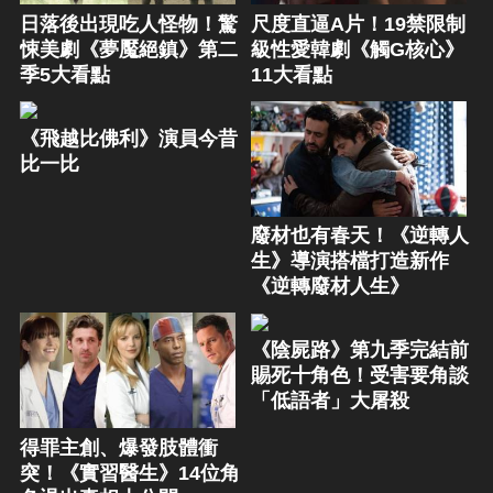
日落後出現吃人怪物！驚
尺度直逼A片！19禁限制
悚美劇《夢魘絕鎮》第二
級性愛韓劇《觸G核心》
季5大看點
11大看點
《飛越比佛利》演員今昔
比一比
廢材也有春天！《逆轉人
生》導演搭檔打造新作
《逆轉廢材人生》
《陰屍路》第九季完結前
賜死十角色！受害要角談
「低語者」大屠殺
得罪主創、爆發肢體衝
突！《實習醫生》14位角