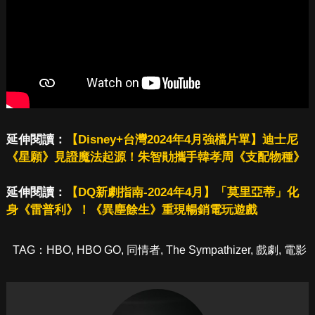
延伸閱讀：
【Disney+台灣2024年4月強檔片單】迪士尼
《星願》見證魔法起源！朱智勛攜手韓孝周《支配物種》
延伸閱讀：
【DQ新劇指南-2024年4月】「莫里亞蒂」化
身《雷普利》！《異塵餘生》重現暢銷電玩遊戲
TAG：
HBO
,
HBO GO
,
同情者
,
The Sympathizer
,
戲劇
,
電影