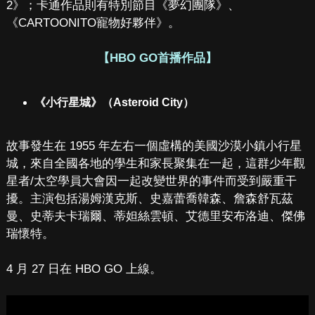
2》；卡通作品則有特別節目《夢幻團隊》、
《CARTOONITO寵物好夥伴》。
【HBO GO首播作品】
《小行星城》（Asteroid City）
故事發生在 1955 年左右一個虛構的美國沙漠小鎮小行星
城，來自全國各地的學生和家長聚集在一起，這群少年觀
星者/太空學員大會因一起改變世界的事件而受到嚴重干
擾。主演包括湯姆漢克斯、史嘉蕾喬韓森、詹森舒瓦茲
曼、史蒂夫卡瑞爾、蒂妲絲雲頓、艾德里安布洛迪、傑佛
瑞懷特。
4 月 27 日在 HBO GO 上線。