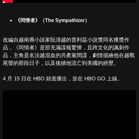
《同情者》（The Sympathizer）
改編自越南裔小說家阮清越的普利茲小說獎同名獲獎作
品，《同情者》是部充滿諜報驚悚，且跨文化的諷刺作
品，主角是名法越混血的共產黨間諜，劇情描繪他在越戰
尾聲的那段日子，以及後續他流亡到美國的經歷。
4 月 15 日在 HBO 頻道播出，並在 HBO GO 上線。