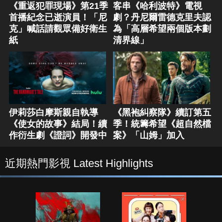
《重返犯罪現場》第21季
客串《哈利波特》電視
首播紀念已逝演員！「尼
劇？丹尼爾雷德克里夫認
克」喊話請觀眾備好衛生
為「高層希望兩個版本劃
紙
清界線」
伊莉莎白摩斯親自執導
《黑袍糾察隊》續訂第五
《使女的故事》結局！續
季！統籌希望《超自然檔
作衍生劇《證詞》開發中
案》「山姆」加入
近期熱門影視 Latest Highlights