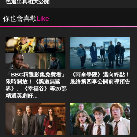
色退出真相大公開
你也會喜歡
Like
「BBC精選影集免費看」
《雨傘學院》邁向終點！
限時開放！《黑道無國
最終第四季公開前導預告
界》、《幸福谷》等20部
精選英劇好...