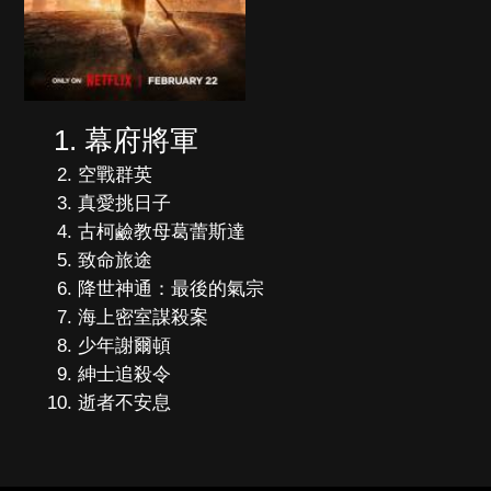
幕府將軍
空戰群英
真愛挑日子
古柯鹼教母葛蕾斯達
致命旅途
降世神通：最後的氣宗
海上密室謀殺案
少年謝爾頓
紳士追殺令
逝者不安息