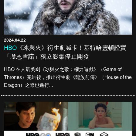
2024.04.22
HBO
《冰與火》衍生劇喊卡！基特哈靈頓證實
「瓊恩雪諾」獨立影集停止開發
HBO 在人氣美劇《冰與火之歌：權力遊戲》（Game of
Thrones）完結後，推出衍生劇《龍族前傳》（House of the
Dragon）之際也進行...