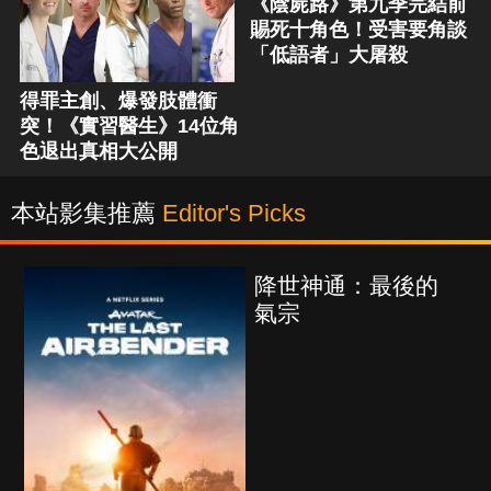
《陰屍路》第九季完結前
賜死十角色！受害要角談
「低語者」大屠殺
得罪主創、爆發肢體衝
突！《實習醫生》14位角
色退出真相大公開
本站影集推薦
Editor's Picks
降世神通：最後的
海上
氣宗