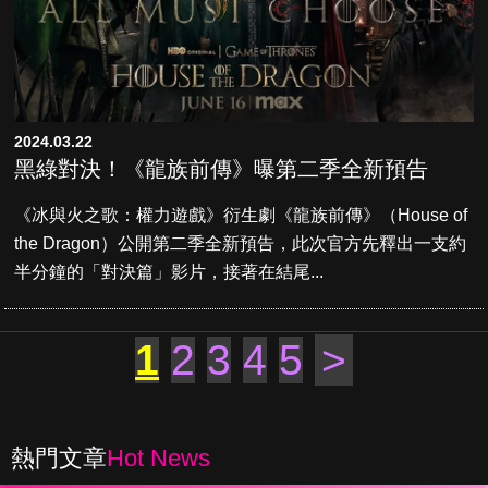
2024.03.22
黑綠對決！《龍族前傳》曝第二季全新預告
《冰與火之歌：權力遊戲》衍生劇《龍族前傳》（House of
the Dragon）公開第二季全新預告，此次官方先釋出一支約
半分鐘的「對決篇」影片，接著在結尾...
1
2
3
4
5
>
熱門文章
Hot News