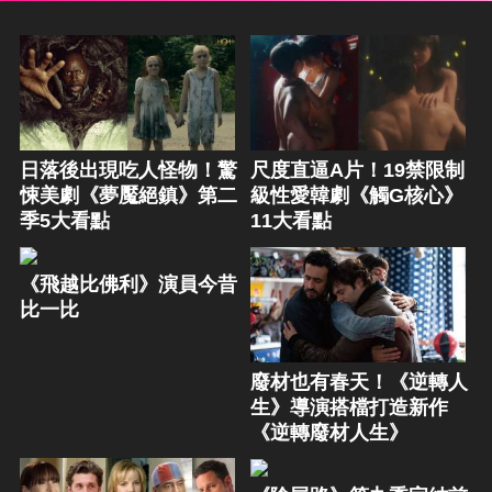
日落後出現吃人怪物！驚
尺度直逼A片！19禁限制
悚美劇《夢魘絕鎮》第二
級性愛韓劇《觸G核心》
季5大看點
11大看點
《飛越比佛利》演員今昔
比一比
廢材也有春天！《逆轉人
生》導演搭檔打造新作
《逆轉廢材人生》