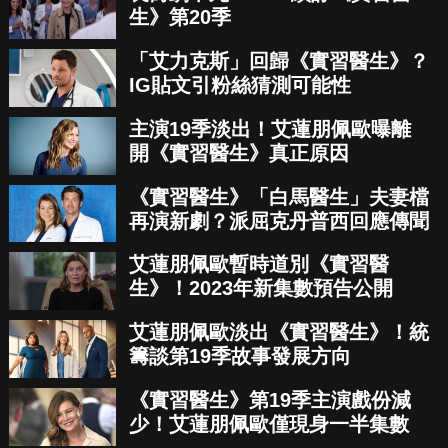
生》第20季
「艾力克斯」回歸《實習醫生》？
IG貼文引粉絲猜測可能性
主演19季淡出！艾蓮朋佩歐曝離
開《實習醫生》真正原因
《實習醫生》「白馬醫生」夫妻檔
再演新劇？派屈克丹普西回應傳聞
艾蓮朋佩歐暫時道別《實習醫
生》！2023年新集數預告公開
艾蓮朋佩歐淡出《實習醫生》！統
籌談第19季故事發展方向
《實習醫生》第19季主演戲份減
少！艾蓮朋佩歐僅現身一半集數