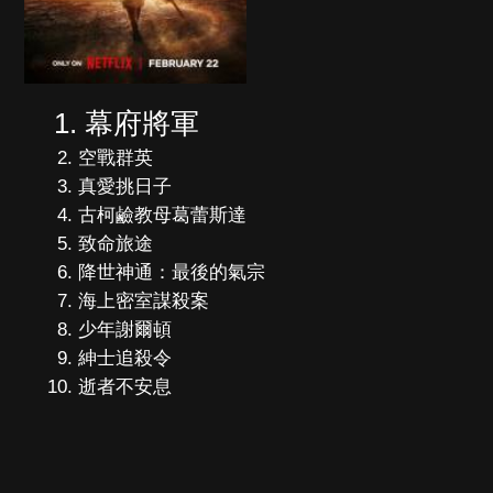
幕府將軍
空戰群英
真愛挑日子
古柯鹼教母葛蕾斯達
致命旅途
降世神通：最後的氣宗
海上密室謀殺案
少年謝爾頓
紳士追殺令
逝者不安息