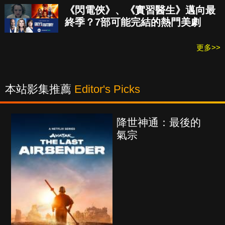
《閃電俠》、《實習醫生》邁向最
終季？7部可能完結的熱門美劇
更多>>
本站影集推薦
Editor's Picks
降世神通：最後的
氣宗