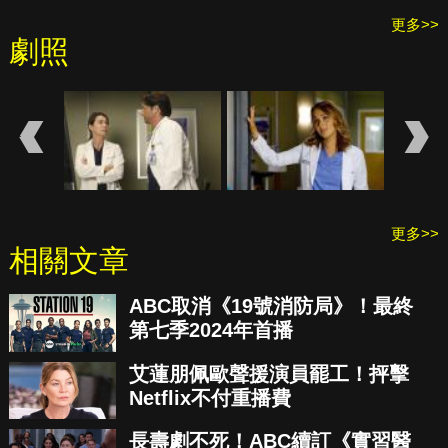
更多>>
劇照
更多>>
相關文章
ABC取消《19號消防局》！最終
第七季2024年首播
艾蓮朋佩歐聲援演員罷工！抨擊
Netflix不付重播費
長壽劇不死！ABC續訂《實習醫