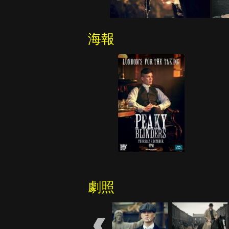
海報
劇照