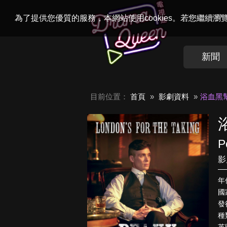
Welcome to
Dr
為了提供您優質的服務，本網站使用cookies。若您繼續
新聞
目前位置：
首頁
影劇資料
浴血黑
P
影
年
國
發
種