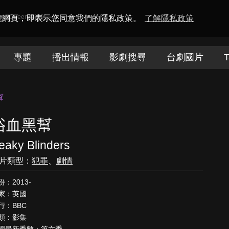
amaQueen電視迷
瀏覽網頁，即表示您同意我們的隱私政策。
了解隱私政策
專題
播出情報
影劇搜尋
台劇國片
T
幫
浴血黑幫
eaky Blinders
片類型：
犯罪
、
劇情
份：2013-
家：英國
行：BBC
類：影集