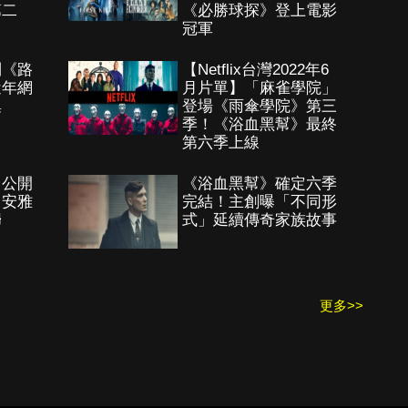
第二
《必勝球探》登上電影
冠軍
到《路
【Netflix台灣2022年6
近年網
月片單】「麻雀學院」
集
登場《雨傘學院》第三
季！《浴血黑幫》最終
第六季上線
》公開
《浴血黑幫》確定六季
！安雅
完結！主創曝「不同形
歸
式」延續傳奇家族故事
更多>>