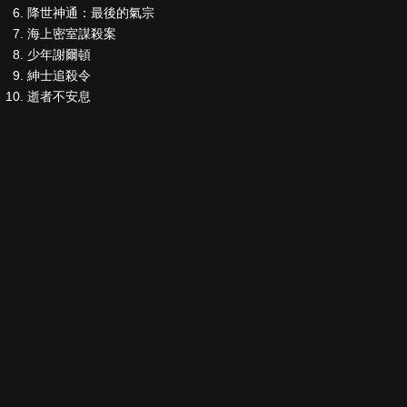
降世神通：最後的氣宗
海上密室謀殺案
少年謝爾頓
紳士追殺令
逝者不安息