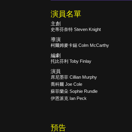
演員名單
主創
史蒂芬奈特 Steven Knight
導演
柯爾姆麥卡錫 Colm McCarthy
編劇
托比芬利 Toby Finlay
演員
席尼墨菲 Cillian Murphy
喬科爾 Joe Cole
蘇菲蘭朵 Sophie Rundle
伊恩派克 Ian Peck
預告