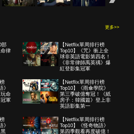
更多>>
0部
【Netflix單周排行榜
絕命律
Top10】《咒》衝上全
球非英語電影第四名！
《非常律師禹英禑》爆
紅登影集冠軍
行榜
【Netflix單周排行榜
物語》
Top10】《雨傘學院》
《玩命
第三季破億奪冠！《紙
影冠軍
房子：韓國篇》登上非
英語影集第一
行榜
【Netflix單周排行榜
物語》
Top10】《怪奇物語》
血黑
第四季觀看再度破億！