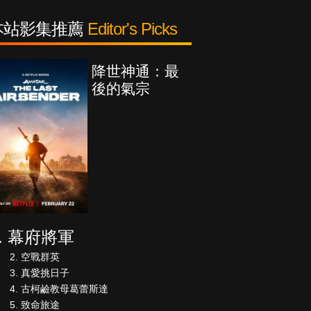
本站影集推薦
Editor's Picks
降世神通：最
海上密室謀殺
後的氣宗
案
幕府將軍
空戰群英
真愛挑日子
古柯鹼教母葛蕾斯達
致命旅途