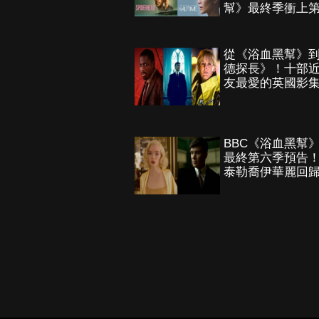
幫》最終季衝上
從《浴血黑幫》
德探長》！十部
友最愛的英國影
BBC《浴血黑幫
最終第六季預告
泰勒喬伊華麗回