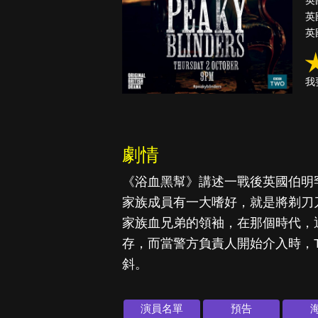
英
英
英
真愛挑日子
古柯鹼教母葛
我
蕾斯達
劇情
《浴血黑幫》講述一戰後英國伯明罕
家族成員有一大嗜好，就是將剃刀刀片
家族血兄弟的領袖，在那個時代，
存，而當警方負責人開始介入時，T
斜。
演員名單
預告