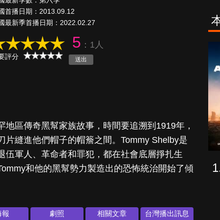
國最新季數：第六季
國首播日期：2013.09.12
國最新季首播日期：2022.02.27
5
：1人
致命旅途
要評分
地區傳奇黑幫家族故事，時間要追溯到1919年，
縫進他們帽子的帽簷之間。Tommy Shelby是
退伍軍人、革命者和罪犯，都在社會底層掙扎生
ommy和他的黑幫勢力製造出的恐怖統治開始了傾
海報
劇照
相關文章
台灣播出訊息