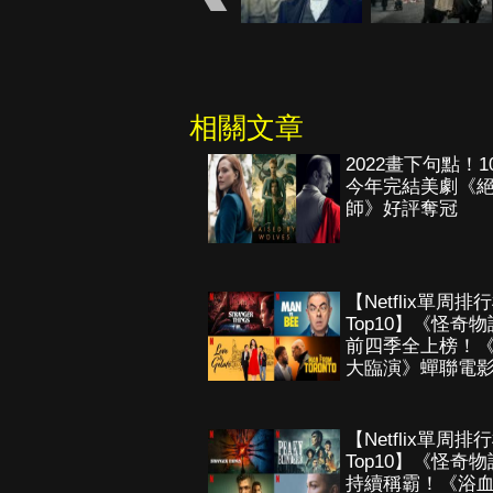
相關文章
2022畫下句點！1
今年完結美劇《
師》好評奪冠
【Netflix單周排
Top10】《怪奇
前四季全上榜！
大臨演》蟬聯電
【Netflix單周排
Top10】《怪奇
持續稱霸！《浴