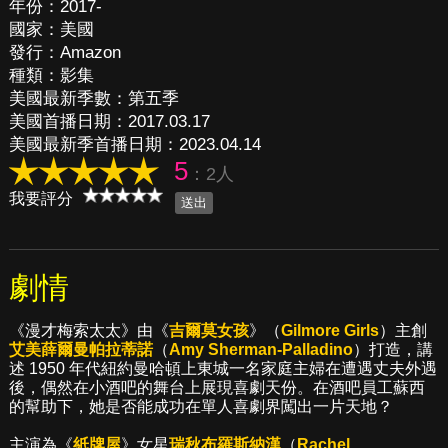
年份：2017-
國家：美國
發行：Amazon
種類：影集
美國最新季數：第五季
美國首播日期：2017.03.17
美國最新季首播日期：2023.04.14
5
：2人
我要評分
劇情
《漫才梅索太太》由《
吉爾莫女孩
》（
Gilmore Girls
）主創
艾美薛爾曼帕拉蒂諾
（
Amy Sherman-Palladino
）打造，講
述 1950 年代紐約曼哈頓上東城一名家庭主婦在遭遇丈夫外遇
後，偶然在小酒吧的舞台上展現喜劇天份。在酒吧員工蘇西
的幫助下，她是否能成功在單人喜劇界闖出一片天地？
主演為《
紙牌屋
》女星
瑞秋布羅斯納漢
（
Rachel