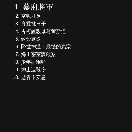
幕府將軍
空戰群英
真愛挑日子
古柯鹼教母葛蕾斯達
致命旅途
降世神通：最後的氣宗
海上密室謀殺案
少年謝爾頓
紳士追殺令
逝者不安息