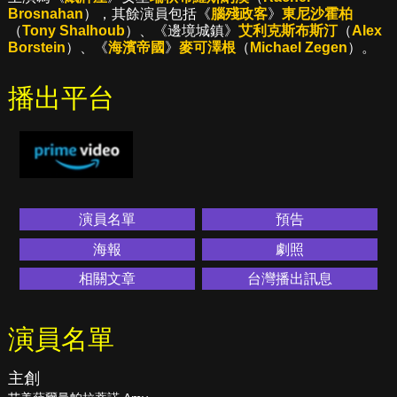
Brosnahan
），其餘演員包括《
腦殘政客
》
東尼沙霍柏
（
Tony Shalhoub
）、《邊境城鎮》
艾利克斯布斯汀
（
Alex
Borstein
）、《
海濱帝國
》
麥可澤根
（
Michael Zegen
）。
播出平台
演員名單
預告
海報
劇照
相關文章
台灣播出訊息
演員名單
主創