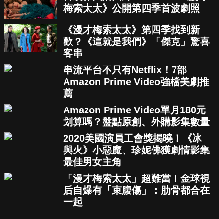
梅索太太》公開第四季首波劇照
《漫才梅索太太》第四季找到新
歡？《這就是我們》「傑克」驚喜
客串
串流平台不只有Netflix！7部
Amazon Prime Video強檔美劇推
薦
Amazon Prime Video單月180元
划算嗎？盤點原創、外購影集數量
2020美國演員工會獎揭曉！《冰
與火》小惡魔、珍妮佛獲劇情影集
最佳男女主角
「漫才梅索太太」超難當！金球視
后自爆有「束腹傷」：肋骨都合在
一起