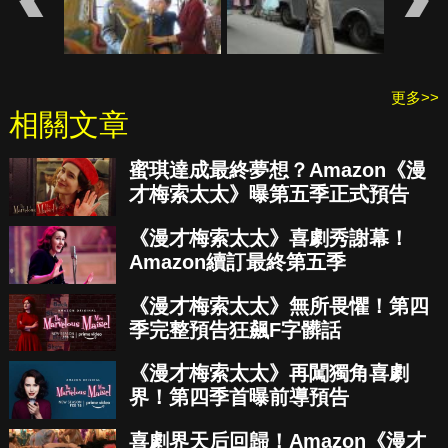
更多>>
相關文章
蜜琪達成最終夢想？Amazon《漫
才梅索太太》曝第五季正式預告
《漫才梅索太太》喜劇秀謝幕！
Amazon續訂最終第五季
《漫才梅索太太》無所畏懼！第四
季完整預告狂飆F字髒話
《漫才梅索太太》再闖獨角喜劇
界！第四季首曝前導預告
喜劇界天后回歸！Amazon《漫才