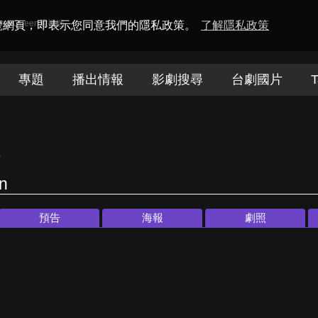
amaQueen電視迷
瀏覽網頁，即表示您同意我們的隱私政策。
了解隱私政策
專題
播出情報
影劇搜尋
台劇國片
T
令
n
預告
海報
劇照