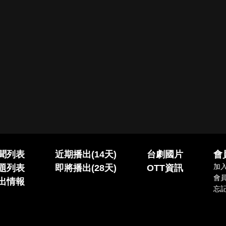
聞列表
近期播出(14天)
台劇國片
會
加
題列表
即將播出(28天)
OTT資訊
會
出情報
忘