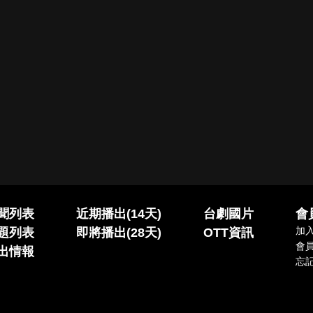
聞列表
近期播出(14天)
台劇國片
會
加
題列表
即將播出(28天)
OTT資訊
會
出情報
忘