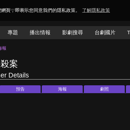
amaQueen電視迷
瀏覽網頁，即表示您同意我們的隱私政策。
了解隱私政策
專題
播出情報
影劇搜尋
台劇國片
T
海報
謀殺案
er Details
預告
海報
劇照