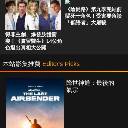
《陰屍路》第九季完結前
賜死十角色！受害要角談
「低語者」大屠殺
得罪主創、爆發肢體衝
突！《實習醫生》14位角
色退出真相大公開
本站影集推薦
Editor's Picks
世神通：最後的
海上密
宗