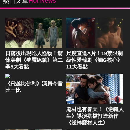
熱門文章
Hot News
日落後出現吃人怪物！驚
尺度直逼A片！19禁限制
悚美劇《夢魘絕鎮》第二
級性愛韓劇《觸G核心》
季5大看點
11大看點
《飛越比佛利》演員今昔
比一比
廢材也有春天！《逆轉人
生》導演搭檔打造新作
《逆轉廢材人生》