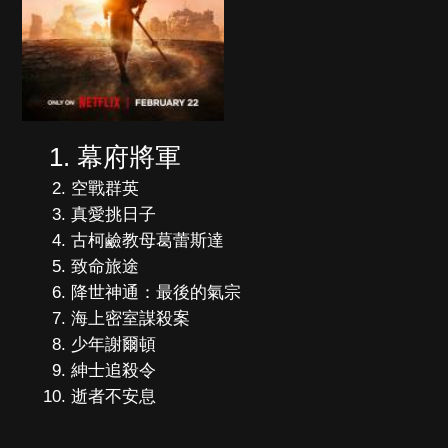
幕府將軍
空戰群英
真愛挑日子
古柯鹼教母葛蕾斯達
致命旅途
降世神通：最後的氣宗
海上密室謀殺案
少年謝爾頓
紳士追殺令
逝者不安息