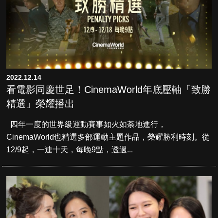
2022.12.14
看電影同慶世足！CinemaWorld年底壓軸「致勝
精選」榮耀播出
四年一度的世界級運動賽事如火如荼地進行，
CinemaWorld也精選多部運動主題作品，榮耀勝利時刻。從
12/9起，一連十天，每晚9點，透過...