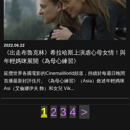
2022.06.22
《出走布魯克林》希拉哈斯上演虐心母女情！與
年輕媽咪展開《為母心練習》
延攬世界各國電影的CinemaWorld頻道，持續於每週日晚間
首播最新好評佳片。《為母心練習》（Asia）敘述年輕媽咪
Asi（艾倫娜伊夫 飾）和女兒 Vik...
1
2
3
4
>