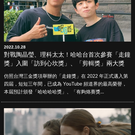
2022.10.28
對戰陶晶瑩、理科太太！哈哈台首次參賽「走鐘
獎」入圍「訪到心坎獎」、「剪輯獎」兩大獎
仿照台灣三金獎項舉辦的「走鐘獎」在 2022 年正式邁入第
四屆，短短三年間，已成為 YouTube 頻道界的最高榮譽，
本屆預計頒發「哈哈哈哈獎」、「有夠烙賽獎...