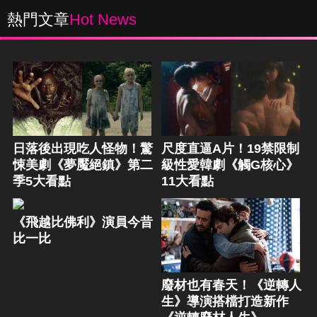
熱門文章
Hot News
日落後出現吃人怪物！驚
尺度直逼A片！19禁限制
悚美劇《夢魘絕鎮》第二
級性愛韓劇《觸G核心》
季5大看點
11大看點
《飛越比佛利》演員今昔
比一比
廢材也有春天！《逆轉人
生》導演搭檔打造新作