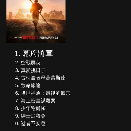
幕府將軍
空戰群英
真愛挑日子
古柯鹼教母葛蕾斯達
致命旅途
降世神通：最後的氣宗
海上密室謀殺案
少年謝爾頓
紳士追殺令
逝者不安息