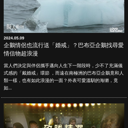
2024.05.09
企鵝情侶也流行送「婚戒」？巴布亞企鵝找尋愛
情信物超浪漫
當人們決定與伴侶攜手邁向人生下一階段時，少不了充滿儀
式感的「戴婚戒」環節 ，而遠在南極洲的巴布亞企鵝竟和人
類一樣，也有如此浪漫的一面？外表可愛溫馴的海獺，竟
如...