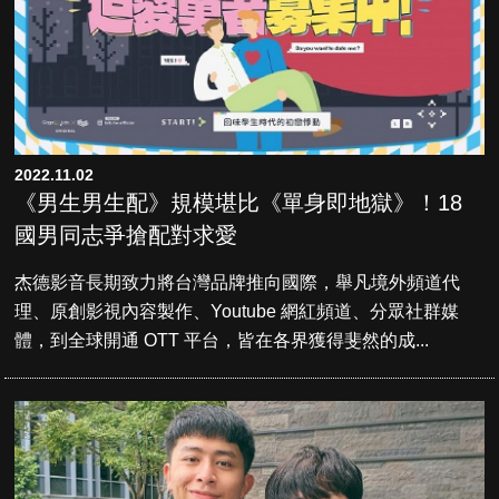
2022.11.02
《男生男生配》規模堪比《單身即地獄》！18
國男同志爭搶配對求愛
杰德影音長期致力將台灣品牌推向國際，舉凡境外頻道代
理、原創影視內容製作、Youtube 網紅頻道、分眾社群媒
體，到全球開通 OTT 平台，皆在各界獲得斐然的成...