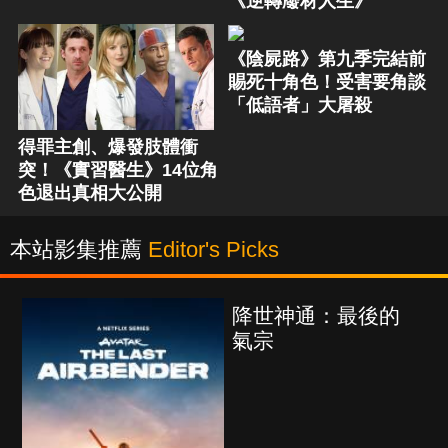
《逆轉廢材人生》
《陰屍路》第九季完結前
賜死十角色！受害要角談
「低語者」大屠殺
得罪主創、爆發肢體衝
突！《實習醫生》14位角
色退出真相大公開
本站影集推薦
Editor's Picks
通：最後的
海上密室謀殺