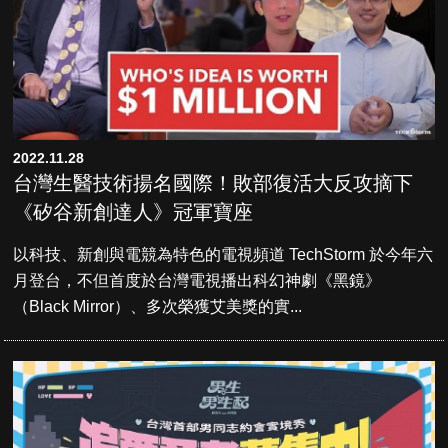
2022.11.28
台灣生醫技術揚名國際！敗部復活大反攻摘下
《矽谷新創達人》冠軍寶座
以科技、新創與電競為特色的電視頻道 TechStorm 於今年六
月登台，不但首度於台灣電視播出科幻神劇《黑鏡》
（Black Mirror）、多次榮獲艾美獎的實...